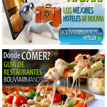
Hospedajes
Hotelería
Banquetes y Recepciones
Apart Hoteles
Piscinas
Balnearios
Turismo
Biocentro
Mariposario
Parques
Parque Ecológico
Centro Turístico
Hoteles Lago Titicaca
Aguas termales
Restaurantes