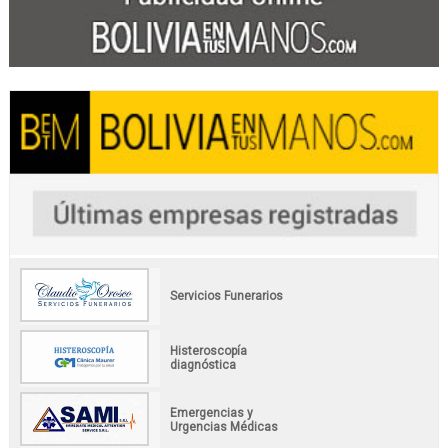
Servicios Funerarios
Histeroscopía
diagnóstica
Emergencias y
Urgencias Médicas