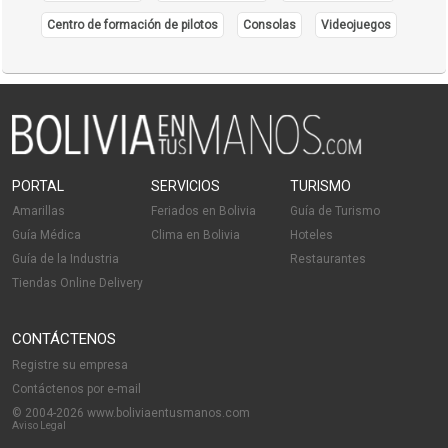
Centro de formación de pilotos
Consolas
Videojuegos
PORTAL
SERVICIOS
TURISMO
Amarillas
Feriados en Bolivia
Guía de Turismo
Guía Médica
Clima en Bolivia
Hoteles
Guía de la Industria
Restaurantes
Tiendas Online Delivery
CONTÁCTENOS
Registre su empresa
Contáctenos por e-mail
© 2004-2026 www.boliviaentusmanos.com
Aviso Legal