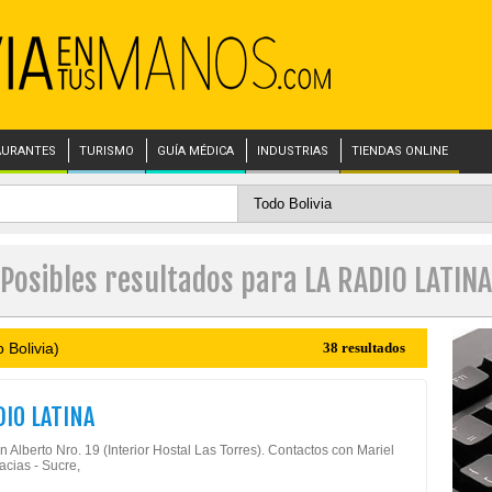
AURANTES
TURISMO
GUÍA MÉDICA
INDUSTRIAS
TIENDAS ONLINE
Posibles resultados para LA RADIO LATINA
 Bolivia)
38 resultados
DIO LATINA
 Alberto Nro. 19 (Interior Hostal Las Torres). Contactos con Mariel
cias - Sucre,