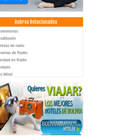
Rubros Relacionados
ioemisoras
odifusión
esas de radio
gramas de Radio
icidad en Radio
otaxis
o Móvil
 aeropuerto
very
icio de transfer
sfer
sfer aeropuerto
sfer hotel