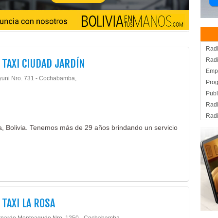
Rad
Radi
 TAXI CIUDAD JARDÍN
Empr
yuni Nro. 731 - Cochabamba,
Pro
Publ
Radi
Radi
, Bolivia. Tenemos más de 29 años brindando un servicio
Taxi
Taxi
Deli
Serv
Tran
Tran
Tran
 TAXI LA ROSA