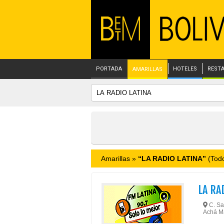
PORTADA
HOTELES
REST
AMARILLAS
Amarillas »
“LA RADIO LATINA”
(Todo
LA RA
C. San
Achá Ma