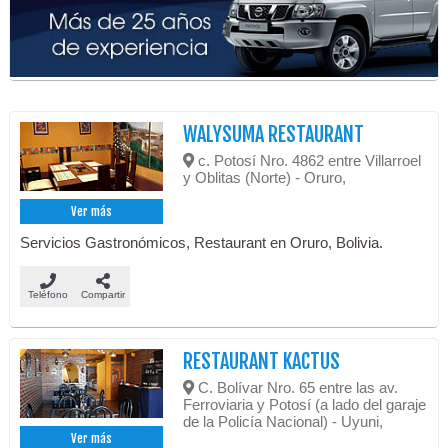
WALYSUMA RESTAURANT
c. Potosí Nro. 4862 entre Villarroel
y Oblitas (Norte) - Oruro,
Ver más
Servicios Gastronómicos, Restaurant en Oruro, Bolivia.
Teléfono
Compartir
RESTAURANT KACTUS
C. Bolívar Nro. 65 entre las av.
Ferroviaria y Potosí (a lado del garaje
de la Policía Nacional) - Uyuni,
Ver más