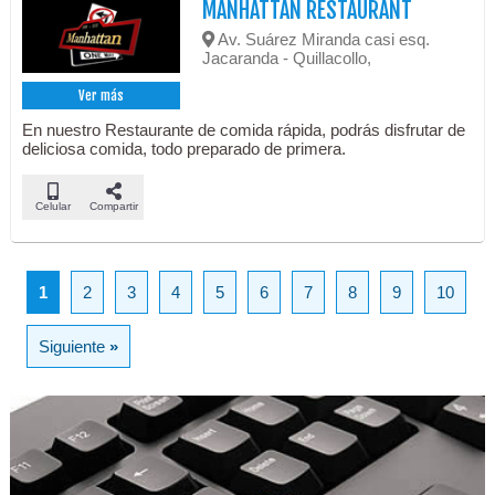
MANHATTAN RESTAURANT
Av. Suárez Miranda casi esq.
Jacaranda - Quillacollo,
Ver más
En nuestro Restaurante de comida rápida, podrás disfrutar de
deliciosa comida, todo preparado de primera.
Celular
Compartir
1
2
3
4
5
6
7
8
9
10
Siguiente
»