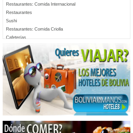
Restaurantes: Comida Internacional
Restaurantes
Sushi
Restaurantes: Comida Criolla
Cafeterías
Comida Nacional
Gastronomía
Servicios de Gastronomía
Restaurantes: Comida China
Restaurantes: Chifas
Comida Saludable
Delivery
Gastronomia Andina
Comida Rápida
Restaurantes: Comida Rápida
Hostales