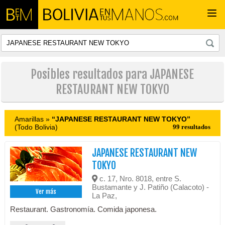
Togg
navi
Posibles resultados para JAPANESE
RESTAURANT NEW TOKYO
Amarillas »
“JAPANESE RESTAURANT NEW TOKYO”
(Todo Bolivia)
99 resultados
JAPANESE RESTAURANT NEW
TOKYO
c. 17, Nro. 8018, entre S.
Bustamante y J. Patiño (Calacoto) -
Ver más
La Paz,
Restaurant. Gastronomía. Comida japonesa.