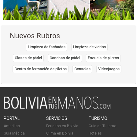
Nuevos Rubros
Limpieza de fachadas
Limpieza de vidrios
Clases de pádel
Canchas de pádel
Escuela de pilotos
Centro de formación de pilotos
Consolas
Videojuegos
PORTAL
SERVICIOS
TURISMO
Amarillas
Feriados en Bolivia
Guía de Turismo
Guía Médica
Clima en Bolivia
Hoteles