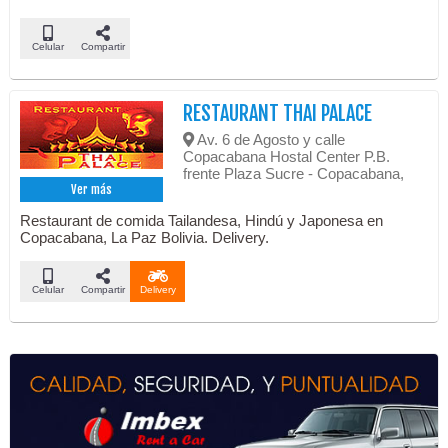
Celular
Compartir
RESTAURANT THAI PALACE
Av. 6 de Agosto y calle
Copacabana Hostal Center P.B.
frente Plaza Sucre - Copacabana,
Ver más
Restaurant de comida Tailandesa, Hindú y Japonesa en
Copacabana, La Paz Bolivia. Delivery.
Celular
Compartir
Delivery