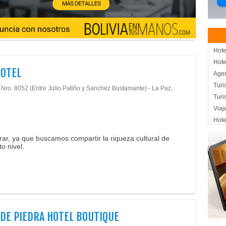
Hote
Hote
HOTEL
Agen
Turi
, Nro. 8052 (Entre Julio Patiño y Sanchez Bustamante) - La Paz,
Tur
Viaj
Hote
Apar
rar, ya que buscamos compartir la riqueza cultural de
Chur
o nivel.
Rest
Hote
 DE PIEDRA HOTEL BOUTIQUE