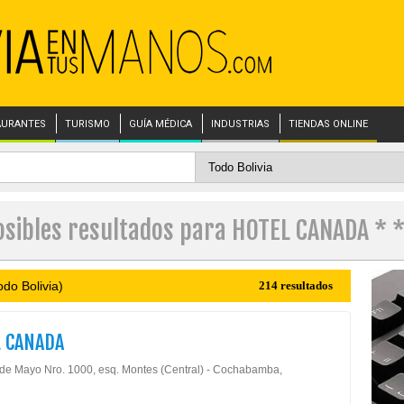
AURANTES
TURISMO
GUÍA MÉDICA
INDUSTRIAS
TIENDAS ONLINE
osibles resultados para HOTEL CANADA * *
do Bolivia)
214 resultados
 CANADA
 de Mayo Nro. 1000, esq. Montes (Central) - Cochabamba,