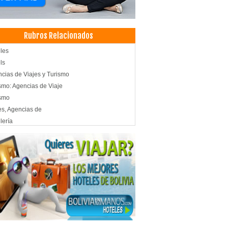
Rubros Relacionados
les
ls
cias de Viajes y Turismo
smo: Agencias de Viaje
ismo
es, Agencias de
lería
t Hoteles
rasquerías
aurantes: Churrasquerías
les Boutique