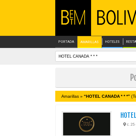
PORTADA
HOTELES
REST
AMARILLAS
P
Amarillas »
“HOTEL CANADA * * *”
(To
HOTEL
c. 25