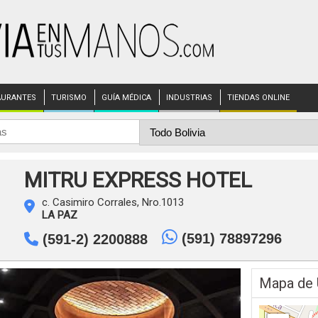
AURANTES
TURISMO
GUÍA MÉDICA
INDUSTRIAS
TIENDAS ONLINE
MITRU EXPRESS HOTEL
c. Casimiro Corrales, Nro.1013
LA PAZ
(591) 78897296
(591-2) 2200888
Mapa de 