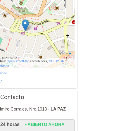
ata ©
OpenStreetMap
contributors,
CC-BY-SA
,
udMade
rande
r
 Contacto
imiro Corrales, Nro.1013 -
LA PAZ
24 horas
• ABIERTO AHORA