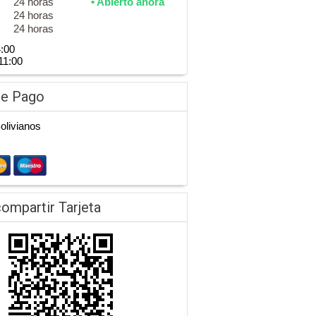
24 horas
• Abierto ahora
24 horas
24 horas
4:00
11:00
de Pago
Bolivianos
ompartir Tarjeta