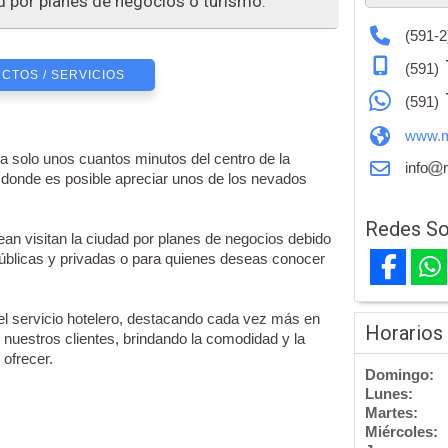
ad por planes de negocios o turismo.
(591-2
(591)
CTOS / SERVICIOS
(591)
www.m
solo unos cuantos minutos del centro de la
info
 donde es posible apreciar unos de los nevados
Redes So
ean visitan la ciudad por planes de negocios debido
 públicas y privadas o para quienes deseas conocer
l servicio hotelero, destacando cada vez más en
Horarios
 nuestros clientes, brindando la comodidad y la
 ofrecer.
Domingo:
Lunes:
Martes:
Miércoles: