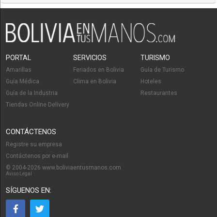
PORTAL
SERVICIOS
TURISMO
Amarillas
Feriados en Bolivia
Guía de Turismo
Guía Médica
Clima en Bolivia
Hoteles
Guía de la Industria
Restaurantes
Tiendas Online Delivery
CONTÁCTENOS
Registre su empresa
Contáctenos por e-mail
© 2004-2026 www.boliviaentusmanos.com
Aviso Legal
SÍGUENOS EN: