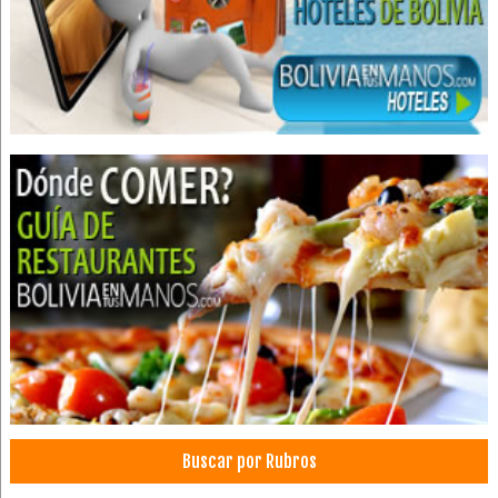
Cirujanos plásticos
Cirugía Plástica
Cirugía Estética
Cirugia Plástica / Estética
Cirugías de Nariz
Médicos Cirujanos Plásticos, Estéticos y Reparadores
Buscar por Rubros