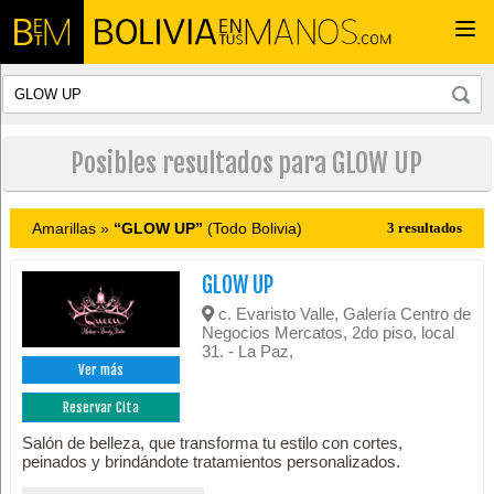
Togg
navi
Posibles resultados para GLOW UP
Amarillas »
“GLOW UP”
(Todo Bolivia)
3 resultados
GLOW UP
c. Evaristo Valle, Galería Centro de
Negocios Mercatos, 2do piso, local
31. - La Paz,
Ver más
Reservar Cita
Salón de belleza, que transforma tu estilo con cortes,
peinados y brindándote tratamientos personalizados.