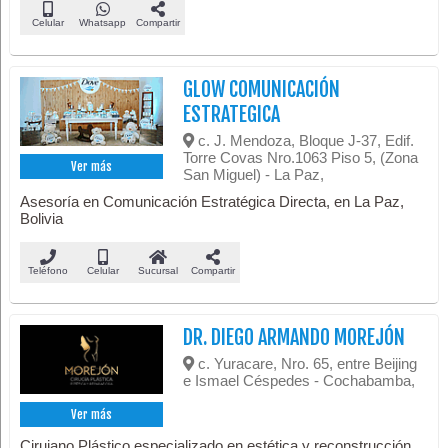
Celular
Whatsapp
Compartir
GLOW COMUNICACIÓN
ESTRATEGICA
c. J. Mendoza, Bloque J-37, Edif.
Torre Covas Nro.1063 Piso 5, (Zona
Ver más
San Miguel) - La Paz,
Asesoría en Comunicación Estratégica Directa, en La Paz,
Bolivia
Teléfono
Celular
Sucursal
Compartir
DR. DIEGO ARMANDO MOREJÓN
c. Yuracare, Nro. 65, entre Beijing
e Ismael Céspedes - Cochabamba,
Ver más
Cirujano Plástico especializado en estética y reconstrucción.