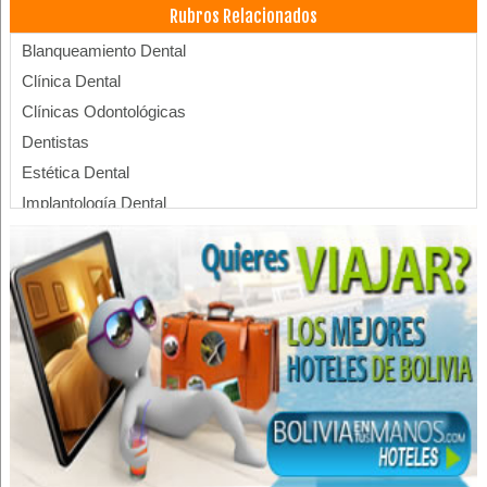
Rubros Relacionados
Blanqueamiento Dental
Clínica Dental
Clínicas Odontológicas
Dentistas
Estética Dental
Implantología Dental
Implantes dentales
Médicos Odontólogos
Odontología Integral
Odontología Estética
Odontología
Prótesis Dentales
Cirujano dental
Consultorio Dental
Ortodoncia