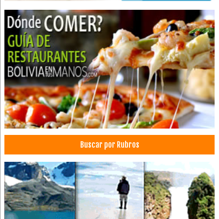
Dermatólogo - Pediatría
Médicos Dermatólogos
Médicos Traumatólogos
Médico Cirujano
Médicos Ortopedistas
Profesionales
Médicos Gastroenterólogos
Buscar por Rubros