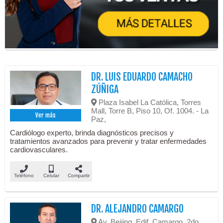
DR. LUIS EDUARDO CAMACHO
ZÚÑIGA
Plaza Isabel La Católica, Torres
Mall, Torre B, Piso 10, Of. 1004. - La
Ver más
Paz,
Cardiólogo experto, brinda diagnósticos precisos y
tratamientos avanzados para prevenir y tratar enfermedades
cardiovasculares.
Teléfono
Celular
Compartir
DR. ALEJANDRO CAMARGO
Av. Beijing, Edif. Camargo, 2do