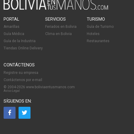
PORTAL
SERVICIOS
TURISMO
Amarillas
Feriados en Bolivia
Guía de Turismo
Guía Médica
Clima en Bolivia
Hoteles
Guía de la Industria
Restaurantes
Tiendas Online Delivery
CONTÁCTENOS
Registre su empresa
Contáctenos por e-mail
© 2004-2026 www.boliviaentusmanos.com
Aviso Legal
SÍGUENOS EN: