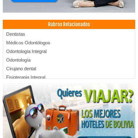
Rubros Relacionados
Dentistas
Médicos Odontólogos
Odontología Integral
Odontología
Cirujano dental
Fisioterapia Integral
Fisioterapia
Kinesiología
Implantología Dental
Odontología Estética
Ortodoncia
Cardiología
Médicos Cardiólogos