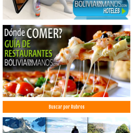
Cirugía general
Médicos Cirujanos Generales y Laparoscópicos
Médico Cirujano
Médicos Cirugía Digestiva y Laparoscópica
Médicos Cirugía Gastroenterológica
Médicos Gastroenterólogos
Médicos Ecografistas
Diagnóstico por imágenes
Profesionales
Gabinete de psicología
Orientación psicológica
Psicólogos
Buscar por Rubros
Psicoterapia
Psicologia Familiar