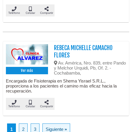
Teléfono
Celular
Compartir
REBECA MICHELLE CAMACHO
FLORES
Av. América, Nro. 839, entre Pando
y Melchor Urquidi, Pb, Of. 2. -
Ver más
Cochabamba,
Encargada de Fisioterapia en Shema Yisrael S.R.L.,
proporciona a los pacientes el camino más eficaz hacia la
recuperación.
Teléfono
Celular
Compartir
1
2
3
Siguiente
»