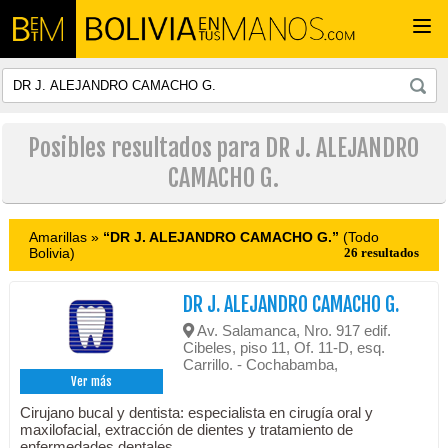
Togg
navi
Posibles resultados para DR J. ALEJANDRO
CAMACHO G.
Amarillas »
“DR J. ALEJANDRO CAMACHO G.”
(Todo
Bolivia)
26 resultados
DR J. ALEJANDRO CAMACHO G.
Av. Salamanca, Nro. 917 edif.
Cibeles, piso 11, Of. 11-D, esq.
Carrillo. - Cochabamba,
Ver más
Cirujano bucal y dentista: especialista en cirugía oral y
maxilofacial, extracción de dientes y tratamiento de
enfermedades dentales.