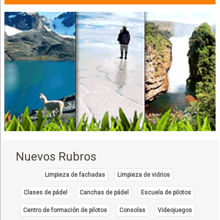
Estética Dental
Médicos Odontólogos
Odontología Integral
Odontología Estética
Ortodoncia
Odontología
Cirujano dental
Comida Nacional
Restaurantes
Restaurantes: Comida Internacional
Restaurantes: Churrasquerías
Nuevos Rubros
Restaurantes: Pescados y Mariscos
Restaurantes: Comida Criolla
Limpieza de fachadas
Limpieza de vidrios
Pescado a la Plancha
Clases de pádel
Canchas de pádel
Escuela de pilotos
Endoscopías
Centro de formación de pilotos
Consolas
Videojuegos
Médicos Cirujanos Generales y Laparoscópicos