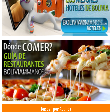
Estética Corporal
Masajes Terapéuticos
Hospitales privados
Salud: Centros Médicos
Salud: Hospitales
Médicos Oftalmólogos
Oftalmología
Oculoplástica
Oculistas
Cirujanos oftalmólogos
Médicos Neurólogos
Automotores Mantenimiento y Reparación
Automotores, Repuestos para
Llantas
Neumáticos
Buscar por Rubros
Dentistas