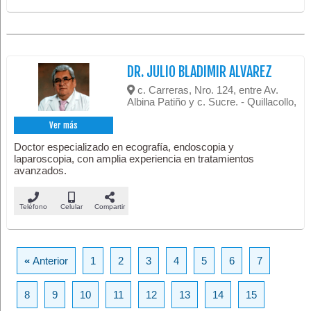
DR. JULIO BLADIMIR ALVAREZ
c. Carreras, Nro. 124, entre Av.
Albina Patiño y c. Sucre. - Quillacollo,
Ver más
Doctor especializado en ecografía, endoscopia y
laparoscopia, con amplia experiencia en tratamientos
avanzados.
Teléfono
Celular
Compartir
«
Anterior
1
2
3
4
5
6
7
8
9
10
11
12
13
14
15