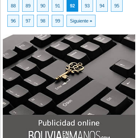
88
89
90
91
92
93
94
95
96
97
98
99
Siguiente
»