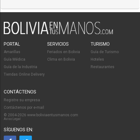
Médicos Ecografistas
PORTAL
SERVICIOS
TURISMO
Amarillas
Feriados en Bolivia
Guía de Turismo
Guía Médica
Clima en Bolivia
Hoteles
Guía de la Industria
Restaurantes
Tiendas Online Delivery
CONTÁCTENOS
Registre su empresa
Contáctenos por e-mail
© 2004-2026 www.boliviaentusmanos.com
Aviso Legal
SÍGUENOS EN: