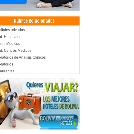
Rubros Relacionados
itales privados
d: Hospitales
ros Médicos
d: Centros Médicos
ratorios de Análisis Clínicos
ratorios
aurantes
ros Educativos
ación Superior
itutos de Capacitación
itutos de Computación
itutos de Profesionalización
daciones
icas particulares
icas Privadas
d: Clínicas