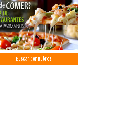
tas Infantiles
 Decorativo
oraciones
bos
pleaños
citación
ración de Cumpleaños Infantiles
ración con Globos
Buscar por Rubros
os de Helio
rial para decoración
os de manualidades
uets de globos
acas y Aserraderos
aminas
ales
el