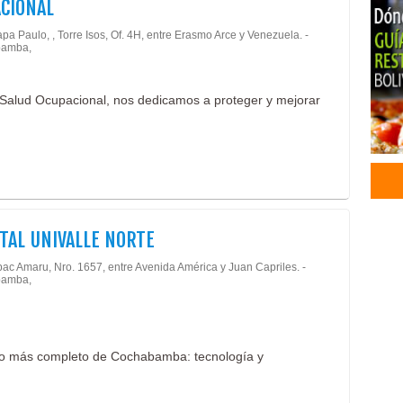
CIONAL
Fies
pa Paulo, , Torre Isos, Of. 4H, entre Erasmo Arce y Venezuela. -
Arte
amba,
Dec
Glo
Salud Ocupacional, nos dedicamos a proteger y mejorar
Cum
Capa
Deco
Deco
Glob
Mate
Curs
TAL UNIVALLE NORTE
Bouq
Barr
pac Amaru, Nro. 1657, entre Avenida América y Juan Capriles. -
amba,
Cal
Host
Host
ario más completo de Cochabamba: tecnología y