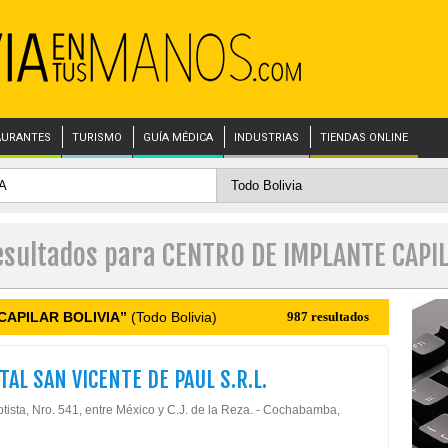
AURANTES
TURISMO
GUÍA MÉDICA
INDUSTRIAS
TIENDAS ONLINE
esultados para CENTRO DE IMPLANTE CAPI
CAPILAR BOLIVIA”
(Todo Bolivia)
987 resultados
TAL SAN VICENTE DE PAUL S.R.L.
tista, Nro. 541, entre México y C.J. de la Reza. - Cochabamba,