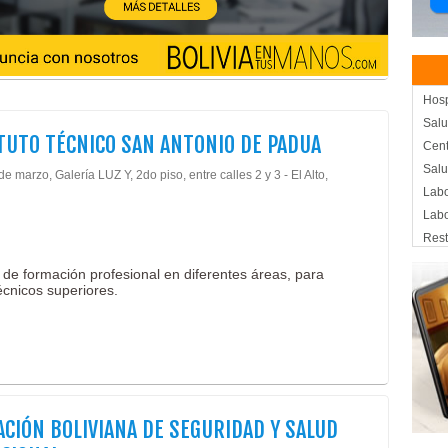
Hosp
Salu
TUTO TÉCNICO SAN ANTONIO DE PADUA
Cent
Salu
de marzo, Galería LUZ Y, 2do piso, entre calles 2 y 3 - El Alto,
Labo
Labo
Rest
Cent
 de formación profesional en diferentes áreas, para
Educ
cnicos superiores.
Inst
Inst
Inst
Fun
Clín
Clín
CIÓN BOLIVIANA DE SEGURIDAD Y SALUD
Salu