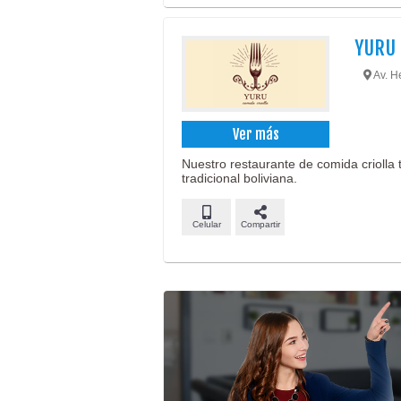
YURU
Av. H
Ver más
Nuestro restaurante de comida criolla 
tradicional boliviana.
Celular
Compartir