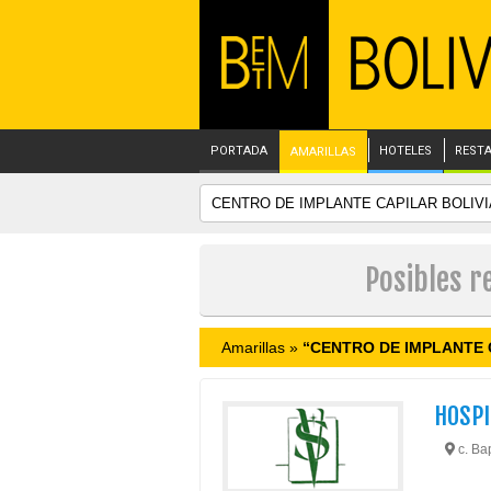
PORTADA
HOTELES
REST
AMARILLAS
Posibles r
Amarillas »
“CENTRO DE IMPLANTE 
HOSPI
c. Bap