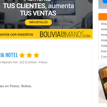
Aloj
Hote
Hos
Hote
Hote
Eve
IA HOTEL
Con
l Maestro Nro. 322 (Central) - Potosí,
Cent
Rest
Rest
Rest
Depa
las en Potosí, Bolivia.