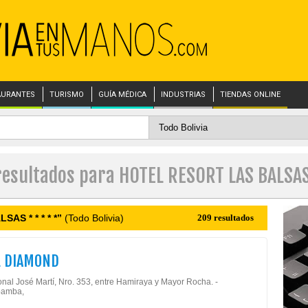
AURANTES
TURISMO
GUÍA MÉDICA
INDUSTRIAS
TIENDAS ONLINE
resultados para HOTEL RESORT LAS BALSAS
AS * * * * *”
(Todo Bolivia)
209 resultados
L DIAMOND
nal José Martí, Nro. 353, entre Hamiraya y Mayor Rocha. -
amba,