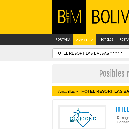
PORTADA
HOTELES
REST
AMARILLAS
Posibles 
Amarillas »
“HOTEL RESORT LAS BALS
HOTE
Diago
Cochab