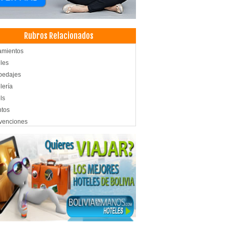
Rubros Relacionados
amientos
les
pedajes
lería
ls
ntos
venciones
ro de Convenciones
aurantes
aurantes: Comida Internacional
aurantes: Comida Criolla
rtamentos en Alquiler