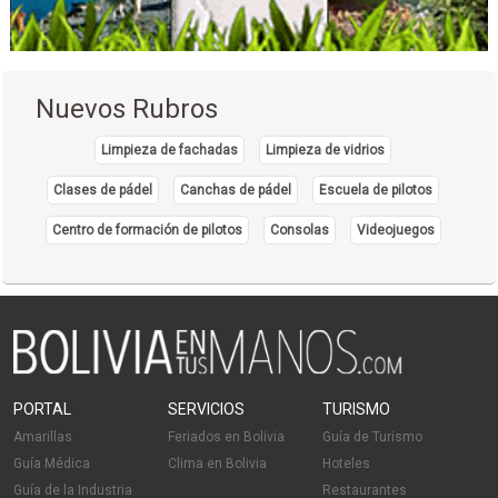
Nuevos Rubros
Limpieza de fachadas
Limpieza de vidrios
Clases de pádel
Canchas de pádel
Escuela de pilotos
Centro de formación de pilotos
Consolas
Videojuegos
PORTAL
SERVICIOS
TURISMO
Amarillas
Feriados en Bolivia
Guía de Turismo
Guía Médica
Clima en Bolivia
Hoteles
Guía de la Industria
Restaurantes