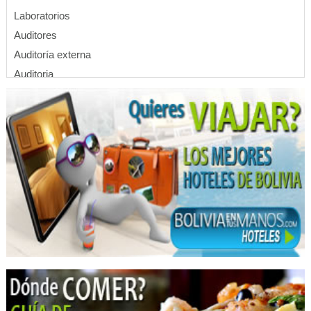
Laboratorios
Auditores
Auditoría externa
Auditoria
Auditoria Financiera
Consultoras, Empresas
Consultores Contables
Consultores Financieros
Consultorías
Tributación
Cirujanos plásticos
Cirugía Plástica
Cirugia Plástica / Estética
Cirugías de Nariz
Cirugía de párpados
Médicos Cirujanos Plásticos, Estéticos y Reparadores