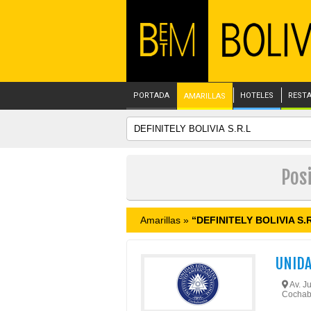
PORTADA
HOTELES
REST
AMARILLAS
Pos
Amarillas »
“DEFINITELY BOLIVIA S.
UNIDA
Av. J
Cochab