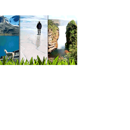
cos Cirujanos Pediátricos
cos Pediatras