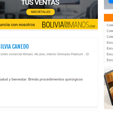
Cole
Cole
Cole
Escu
SILVIA CANEDO
Escu
Centro comercial Illimani, 4to piso, interior Gimnasio Platinum. - El
Escu
Escu
Unid
Esté
Esté
alud y bienestar. Brinda procedimientos quirúrgicos
Fisi
Fisi
Médi
Orto
Medi
Médi