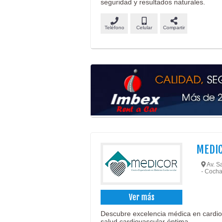
seguridad y resultados naturales.
Teléfono
Celular
Compartir
MEDI
Av. Sa
- Coch
Ver más
Descubre excelencia médica en cardiol
salud cardiovascular óptima.