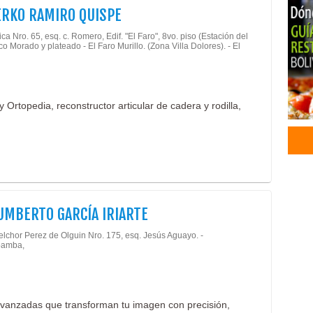
ERKO RAMIRO QUISPE
Cent
Ciru
ica Nro. 65, esq. c. Romero, Edif. "El Faro", 8vo. piso (Estación del
co Morado y plateado - El Faro Murillo. (Zona Villa Dolores). - El
Cent
Cons
Médi
Reha
Ortopedia, reconstructor articular de cadera y rodilla,
Ciru
Médi
Rep
Card
Ecoc
Médi
Auto
UMBERTO GARCÍA IRIARTE
Auto
Llan
elchor Perez de Olguin Nro. 175, esq. Jesús Aguayo. -
amba,
Neu
Hote
Hote
Hote
 avanzadas que transforman tu imagen con precisión,