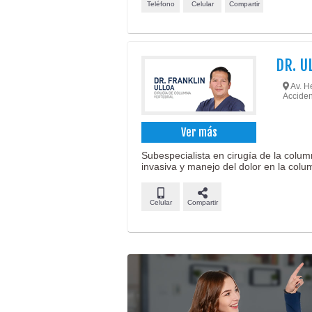
Teléfono
Celular
Compartir
DR. U
Av. He
Acciden
Ver más
Subespecialista en cirugía de la colu
invasiva y manejo del dolor en la colu
Celular
Compartir