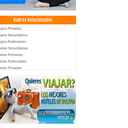
Rubros Relacionados
gios Privados
gios Secundarios
gios Particulares
elas Secundarias
elas Primarias
elas Particulares
elas Privadas
ades Educativas
tica Integral
tica Corporal
oterapia Integral
oterapia
cos Traumatólogos
pedias
cina Estética
co Cirujano