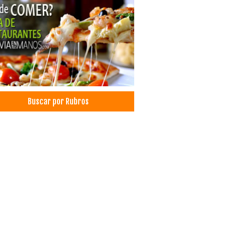
ro médico especializado en diagnóstico
gía articular cadera y rodilla
ros Médicos
ultorios Médicos
cos Ortopedistas
bilitación
janos plásticos
cos Cirujanos Plásticos, Estéticos y
aradores
Buscar por Rubros
iología
ardiografías
cos Cardiólogos
motores Mantenimiento y Reparación
motores, Repuestos para
tas
máticos
les
lería
ls