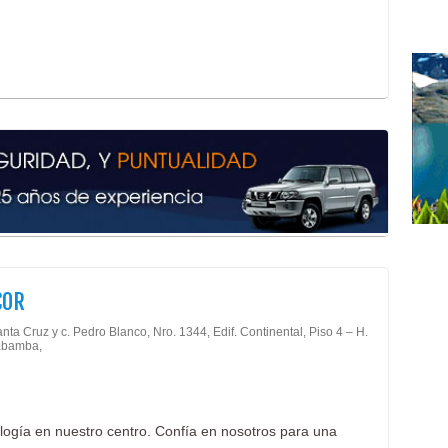
Médi
Médi
COR
nta Cruz y c. Pedro Blanco, Nro. 1344, Edif. Continental, Piso 4 – H.
abamba,
ogía en nuestro centro. Confía en nosotros para una