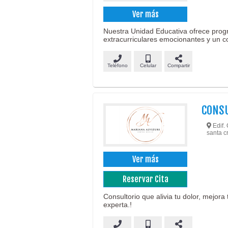
Ver más
Nuestra Unidad Educativa ofrece prog
extracurriculares emocionantes y un c
Teléfono
Celular
Compartir
CONSU
Edif.
santa c
Ver más
Reservar Cita
Consultorio que alivia tu dolor, mejora
experta.!