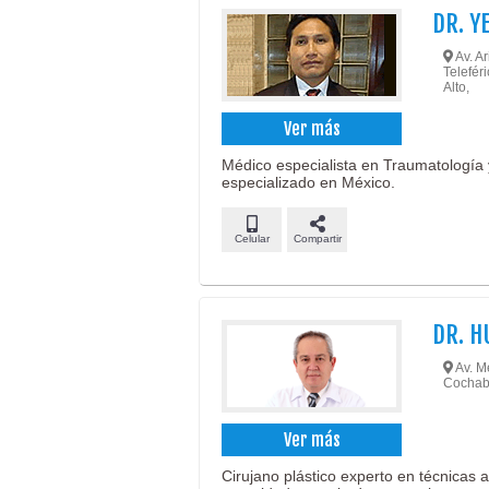
DR. Y
Av. Ar
Teleféri
Alto,
Ver más
Médico especialista en Traumatología y 
especializado en México.
Celular
Compartir
DR. H
Av. M
Cochab
Ver más
Cirujano plástico experto en técnicas