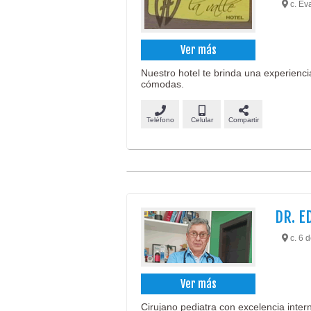
c. Eva
Ver más
Nuestro hotel te brinda una experienc
cómodas.
Teléfono
Celular
Compartir
DR. E
c. 6 d
Ver más
Cirujano pediatra con excelencia inte