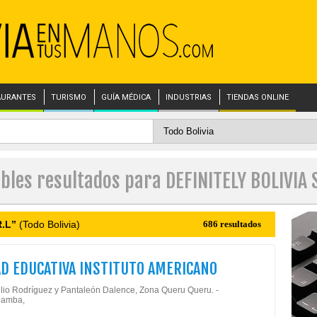
AURANTES
TURISMO
GUÍA MÉDICA
INDUSTRIAS
TIENDAS ONLINE
ibles resultados para DEFINITELY BOLIVIA S
R.L”
(Todo Bolivia)
686 resultados
D EDUCATIVA INSTITUTO AMERICANO
ulio Rodríguez y Pantaleón Dalence, Zona Queru Queru. -
amba,