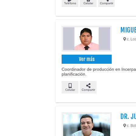
Teléfono
Celular
Compartir
MIGUE
c. Lo
Ver más
Coordinador de producción en Incerpaz
planificación.
Celular
Compartir
DR. J
c. Bol