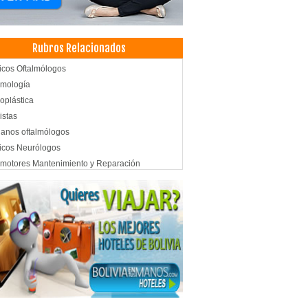
Rubros Relacionados
cos Oftalmólogos
lmología
oplástica
istas
janos oftalmólogos
icos Neurólogos
motores Mantenimiento y Reparación
motores, Repuestos para
tas
máticos
istas
tica Dental
icos Odontólogos
tología Integral
tología Estética
doncia