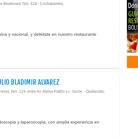
e Boulevard, Nro. 618 - Cochabamba,
Odon
Ciru
Com
Rest
ina y nacional, y deléitate en nuestro restaurante
Rest
Rest
Rest
Rest
Pesc
End
Médi
ULIO BLADIMIR ALVAREZ
Médi
Cerr
reras, Nro. 124, entre Av. Albina Patiño y c. Sucre. - Quillacollo,
Cerr
Cerc
Moni
Pane
doscopia y laparoscopia, con amplia experiencia en
Sist
Inge