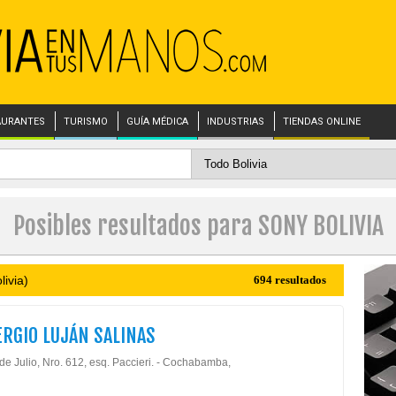
AURANTES
TURISMO
GUÍA MÉDICA
INDUSTRIAS
TIENDAS ONLINE
Posibles resultados para SONY BOLIVIA
ivia)
694 resultados
ERGIO LUJÁN SALINAS
de Julio, Nro. 612, esq. Paccieri. - Cochabamba,