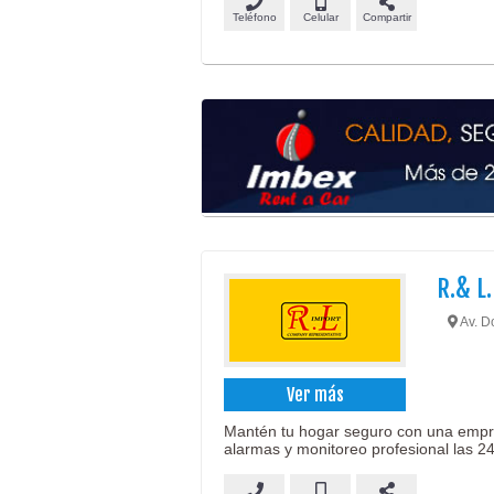
Teléfono
Celular
Compartir
R.& L
Av. Do
Ver más
Mantén tu hogar seguro con una empre
alarmas y monitoreo profesional las 24