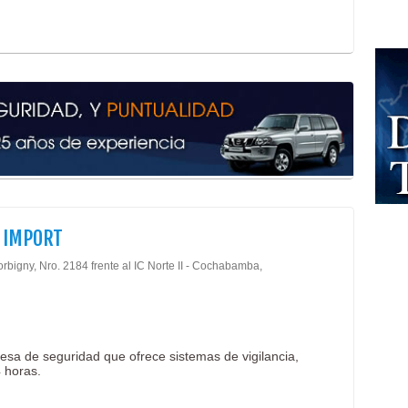
Médi
Médi
Emp
Equi
Indu
Maqu
Máqu
. IMPORT
rbigny, Nro. 2184 frente al IC Norte II - Cochabamba,
sa de seguridad que ofrece sistemas de vigilancia,
 horas.