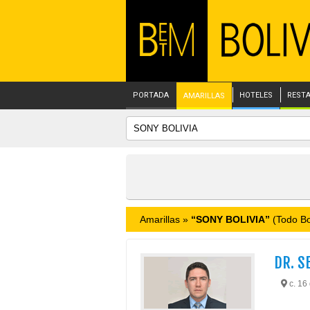
PORTADA
HOTELES
REST
AMARILLAS
Amarillas »
“SONY BOLIVIA”
(Todo Bol
DR. S
c. 16 