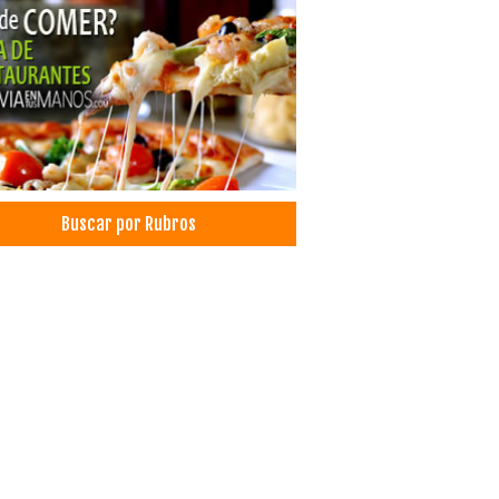
tología
jano dental
ida Nacional
aurantes
aurantes: Comida Internacional
aurantes: Churrasquerías
aurantes: Pescados y Mariscos
aurantes: Comida Criolla
Buscar por Rubros
ado a la Plancha
oscopías
cos Cirujanos Generales y Laparoscópicos
cos Ecografistas
aduras
amientos
os perimetrales
toreo y Seguridad
les de acero
emas de Seguridad
niería industrial