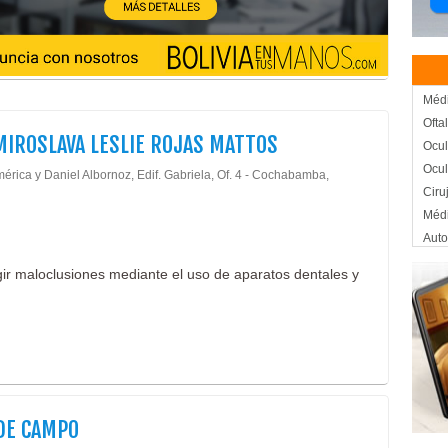
Médi
Ofta
MIROSLAVA LESLIE ROJAS MATTOS
Ocul
Ocul
érica y Daniel Albornoz, Edif. Gabriela, Of. 4 - Cochabamba,
Ciru
Méd
Auto
Auto
egir maloclusiones mediante el uso de aparatos dentales y
Llan
Neu
Dent
Esté
Méd
Odon
Odon
DE CAMPO
Orto