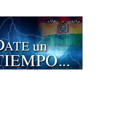
cos Ginecólogos y Obstetras
co ginecólogo
aques
pos Industriales
strias: Máquinas y Equipos
inaria Industrial
inas Industriales