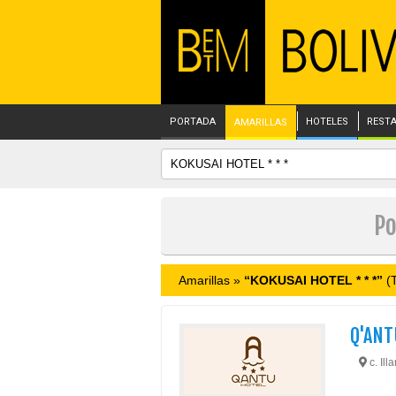
PORTADA
HOTELES
REST
AMARILLAS
Po
Amarillas »
“KOKUSAI HOTEL * * *”
(T
Q'ANT
c. Ill