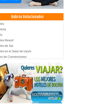
Rubros Relacionados
les
lería
ls
les Resort
les de Sal
les en el Salar de Uyuni
ro de Convenciones
nes de Eventos
pedajes
uetes y Recepciones
amientos