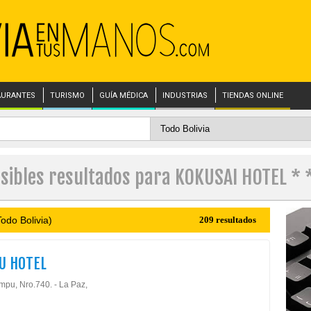
AURANTES
TURISMO
GUÍA MÉDICA
INDUSTRIAS
TIENDAS ONLINE
sibles resultados para KOKUSAI HOTEL * 
odo Bolivia)
209 resultados
U HOTEL
ampu, Nro.740. - La Paz,