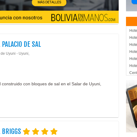
Hote
Hote
 PALACIO DE SAL
Hote
Hote
 de Uyuni - Uyuni,
Hote
Hote
Cent
SPA
 construido con bloques de sal en el Salar de Uyuni,
Salo
Hos
Banq
Aloj
L BRIGGS