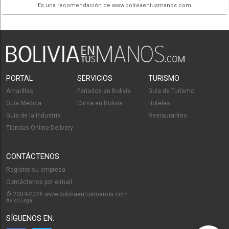
Es una recomendación de www.boliviaentusmanos.com
PORTAL
SERVICIOS
TURISMO
Amarillas
Feriados en Bolivia
Guía de Turismo
Guía Médica
Clima en Bolivia
Hoteles
Guía de la Industria
Restaurantes
Tiendas Online Delivery
CONTÁCTENOS
Registre su empresa
Contáctenos por e-mail
© 2004-2026 www.boliviaentusmanos.com
Aviso Legal
SÍGUENOS EN: