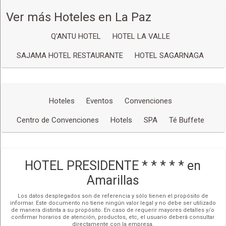
Ver más Hoteles en La Paz
200 m
Redes Sociales
Leaflet
| Map data ©
OpenStreetMap
contributors,
CC-BY-SA
, Imagery ©
500 ft
CloudMade
Q'ANTU HOTEL
HOTEL LA VALLE
Ver mapa más grande
SAJAMA HOTEL RESTAURANTE
HOTEL SAGARNAGA
Cómo llegar
Hoteles
Eventos
Convenciones
Centro de Convenciones
Hotels
SPA
Té Buffete
HOTEL PRESIDENTE * * * * * en
Amarillas
Los datos desplegados son de referencia y sólo tienen el propósito de
informar. Este documento no tiene ningún valor legal y no debe ser utilizado
de manera distinta a su propósito. En caso de requerir mayores detalles y/o
confirmar horarios de atención, productos, etc, el usuario deberá consultar
directamente con la empresa.