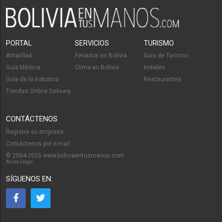
PORTAL
SERVICIOS
TURISMO
Amarillas
Feriados en Bolivia
Guía de Turismo
Guía Médica
Clima en Bolivia
Hoteles
Guía de la Industria
Restaurantes
Tiendas Online Delivery
CONTÁCTENOS
Registre su empresa
Contáctenos por e-mail
© 2004-2026 www.boliviaentusmanos.com
Aviso Legal
SÍGUENOS EN: