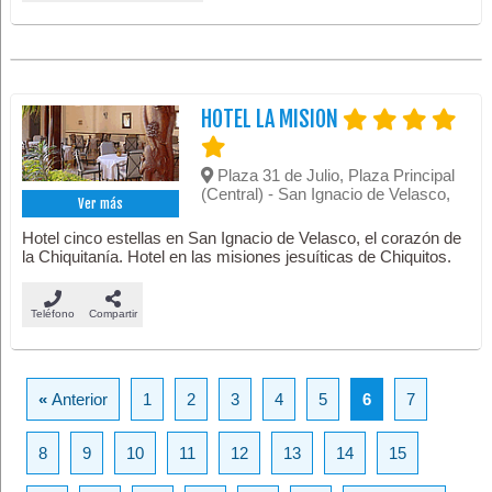
HOTEL LA MISION
Plaza 31 de Julio, Plaza Principal
(Central) - San Ignacio de Velasco,
Ver más
Hotel cinco estellas en San Ignacio de Velasco, el corazón de
la Chiquitanía. Hotel en las misiones jesuíticas de Chiquitos.
Teléfono
Compartir
«
Anterior
1
2
3
4
5
6
7
8
9
10
11
12
13
14
15