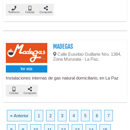
Teléfono
Celular
Compartir
MADEGAS
Calle Eusebio Guillarte Nro. 1384,
Zona Mururata - La Paz,
Ver más
Instalaciones internas de gas natural domiciliario, en La Paz
Celular
Compartir
«
Anterior
1
2
3
4
5
6
7
8
9
10
11
12
13
14
15