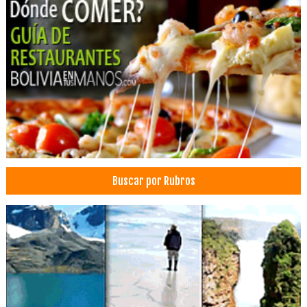
Abogados penalistas
Seguridad Bancaria
Seguridad Financiera
Consultores Financieros
Calefones a Gas
Construcción Civil
Instalaciones de gas
Instalación de gas natural
Instalaciones Eléctricas
Buscar por Rubros
Medidores de gas
Instalación de Gas