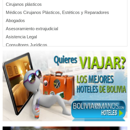
Cirujanos plásticos
Médicos Cirujanos Plásticos, Estéticos y Reparadores
Abogados
Asesoramiento extrajudicial
Asistencia Legal
Consultores Jurídicos
Estudios juridicos
Servicios Empresariales
Médicos Traumatólogos
Médico Cirujano
Médicos Ortopedistas
Maquillaje
Cirugía general
Hostales
Hostel
Abogados laboralistas