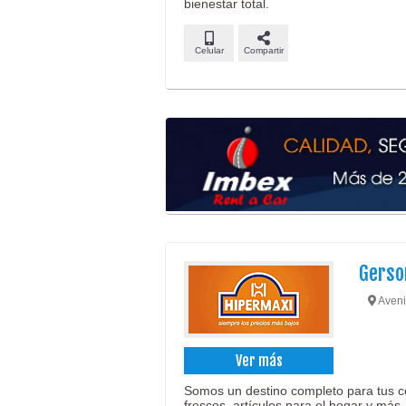
bienestar total.
Celular
Compartir
Gerso
Aveni
Ver más
Somos un destino completo para tus c
frescos, artículos para el hogar y más.