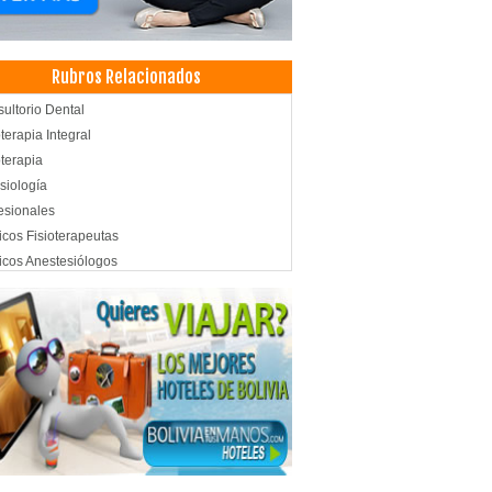
Rubros Relacionados
ultorio Dental
oterapia Integral
oterapia
siología
esionales
cos Fisioterapeutas
cos Anestesiólogos
cina Ortomolecular
d Integral
ermercados