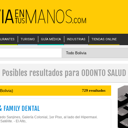
AURANTES
TURISMO
GUÍA MÉDICA
INDUSTRIAS
TIENDAS ONLINE
Posibles resultados para ODONTO SALUD
Bolivia)
729 resultados
& FAMILY DENTAL
redo Sanjines, Galería Colonial, 1er Piso, al lado del Hipermaxi.
atélite. - El Alto,