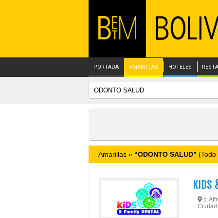
PORTADA
HOTELES
REST
AMARILLAS
Amarillas »
“ODONTO SALUD”
(Todo 
KIDS 
c. Alf
Ciudad S