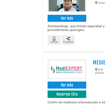
Hospit
Ver más
Anestesiólogo, que brinda seguridad y
procedimiento quirúrgico.
Celular
Compartir
MEDI
Edif. 
parada 
Ver más
Reservar Cita
Centro de medicina ortomolecular e in