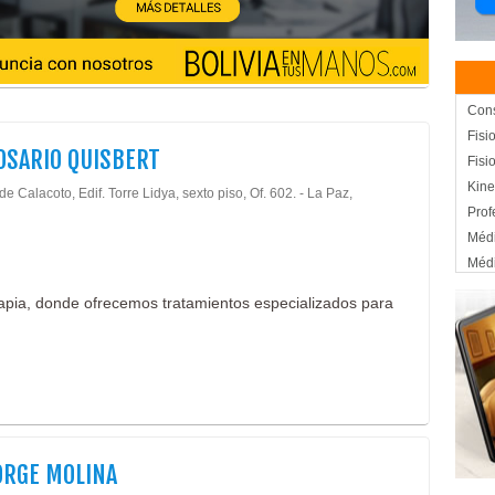
Cons
Fisi
ROSARIO QUISBERT
Fisi
Kine
de Calacoto, Edif. Torre Lidya, sexto piso, Of. 602. - La Paz,
Prof
Médi
Médi
Medi
apia, donde ofrecemos tratamientos especializados para
Salu
Sup
ORGE MOLINA