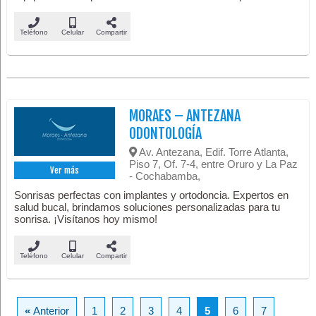
Teléfono
Celular
Compartir
MORAES – ANTEZANA
ODONTOLOGÍA
Av. Antezana, Edif. Torre Atlanta,
Piso 7, Of. 7-4, entre Oruro y La Paz
Ver más
- Cochabamba,
Sonrisas perfectas con implantes y ortodoncia. Expertos en
salud bucal, brindamos soluciones personalizadas para tu
sonrisa. ¡Visítanos hoy mismo!
Teléfono
Celular
Compartir
«
Anterior
1
2
3
4
5
6
7