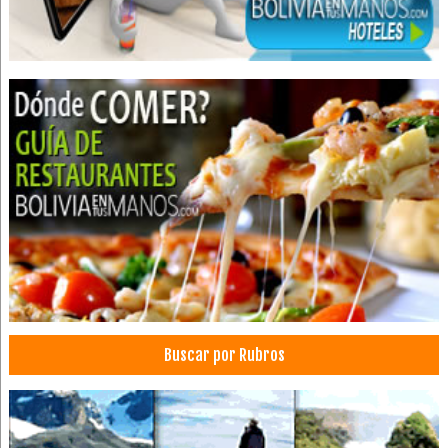
Cardiología
Ecocardiografías
Médicos Cardiólogos
Médico Cirujano
Cirugía de retina
Cirujanos oftalmólogos
Médicos Oftalmólogos
Oftalmología
Oculistas
Medicina Estética
Clínicas particulares
Blanqueamiento Dental
Buscar por Rubros
Consultorio Dental
Dentistas
Médicos Odontólogos
Odontología Integral