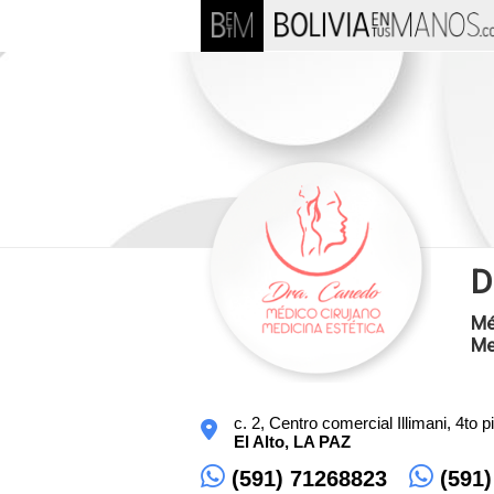
D
Mé
Me
c. 2, Centro comercial Illimani, 4to 
El Alto,
LA PAZ
(591) 71268823
(591)