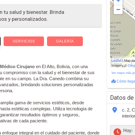
+
−
tu salud y bienestar. Brinda
sos y personalizados.
SERVICIOS
GALERÍA
200 m
Leaflet
| Map d
500 ft
Imagery ©
Clo
Médico Cirujano
en El Alto, Bolivia, con una
Su compromiso con la salud y el bienestar de sus
Ver mapa más g
rente en su campo. La Dra. Canedo combina su
Cómo llega
avanzados, brindando soluciones personalizadas
ersona.
Datos de
 amplia gama de servicios estéticos, desde
sta estéticas complejas. Utiliza tecnología de
c. 2, C
garantizar resultados óptimos y seguros,
interi
ativas de cada paciente.
Hoy:
 enfoque integral en el cuidado del paciente, donde