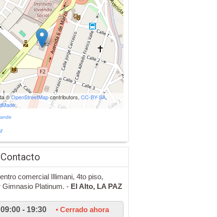
ata ©
OpenStreetMap
contributors,
CC-BY-SA
,
udMade
rande
r
 Contacto
entro comercial Illimani, 4to piso,
or Gimnasio Platinum. -
El Alto,
LA PAZ
09:00 - 19:30
• Cerrado ahora