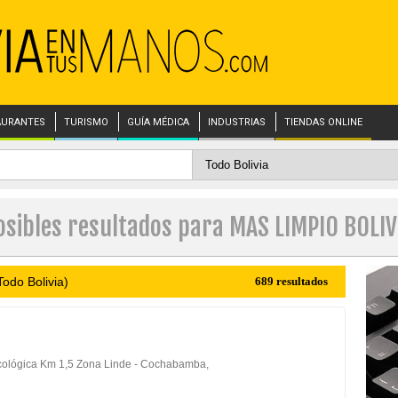
AURANTES
TURISMO
GUÍA MÉDICA
INDUSTRIAS
TIENDAS ONLINE
osibles resultados para MAS LIMPIO BOLIV
odo Bolivia)
689 resultados
cológica Km 1,5 Zona Linde - Cochabamba,