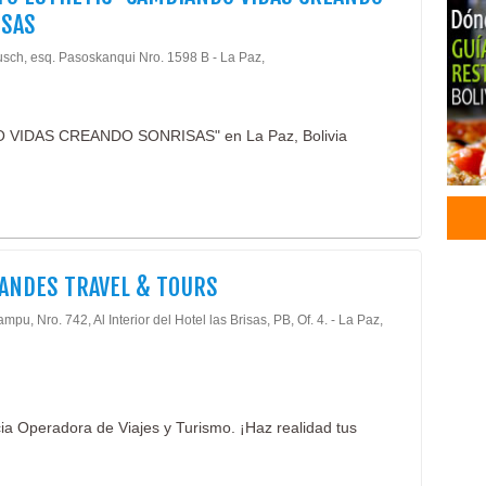
ISAS
Blan
Cons
usch, esq. Pasoskanqui Nro. 1598 B - La Paz,
Dent
Esté
End
DO VIDAS CREANDO SONRISAS" en La Paz, Bolivia
Impl
Impl
Odon
Odon
Orto
Odon
ANDES TRAVEL & TOURS
Agen
lampu, Nro. 742, Al Interior del Hotel las Brisas, PB, Of. 4. - La Paz,
Oper
Oper
Turi
Tur
Viaj
a Operadora de Viajes y Turismo. ¡Haz realidad tus
Turi
Raft