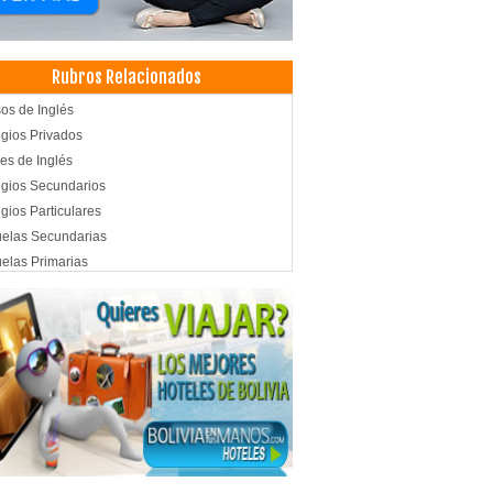
Rubros Relacionados
os de Inglés
gios Privados
es de Inglés
gios Secundarios
gios Particulares
elas Secundarias
elas Primarias
elas Particulares
elas Privadas
és
ades Educativas
les
ls
ntos
venciones
ro de Convenciones