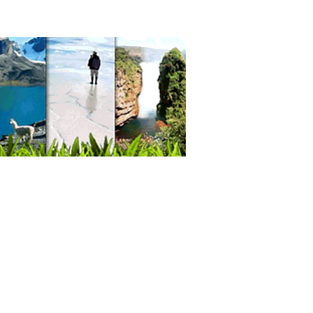
as de Pollo
ida Rápida
burguesas
 food