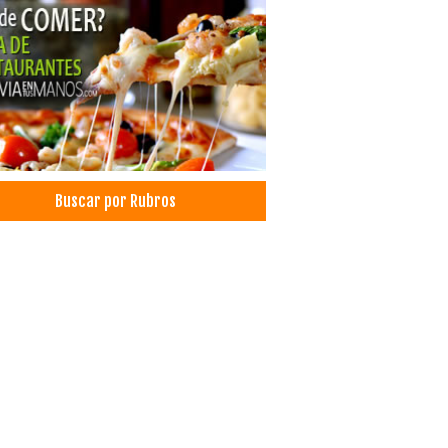
queamiento Dental
ultorio Dental
istas
tica Dental
odoncia
antología Dental
antes dentales
tología Integral
Buscar por Rubros
tología Estética
doncia
tología
cias de Viajes y Turismo
adora de Turismo
adores Turisticos
smo: Agencias de Viaje
ismo
es, Agencias de
smo de Aventura
ing