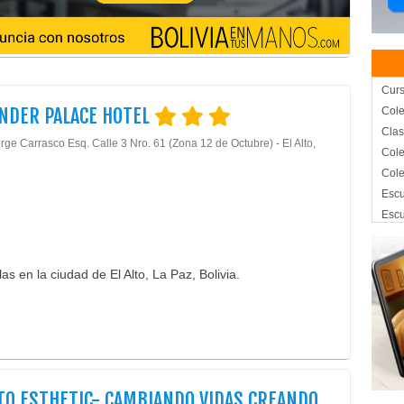
Curs
NDER PALACE HOTEL
Cole
Clas
rge Carrasco Esq. Calle 3 Nro. 61 (Zona 12 de Octubre) - El Alto,
Cole
Cole
Escu
Escu
Escu
Escu
as en la ciudad de El Alto, La Paz, Bolivia.
Ingl
Unid
Hote
Hote
Eve
Con
O ESTHETIC- CAMBIANDO VIDAS CREANDO
Cent