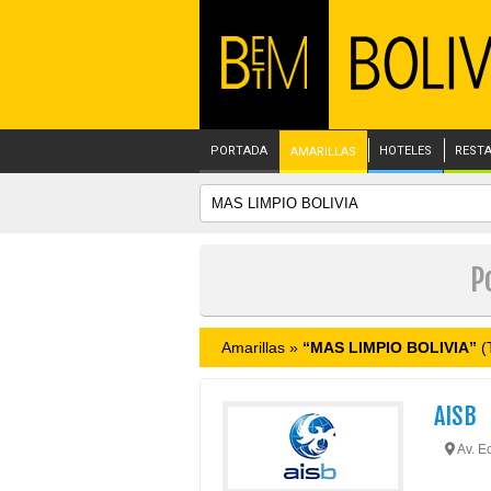
PORTADA
HOTELES
REST
AMARILLAS
P
Amarillas »
“MAS LIMPIO BOLIVIA”
(T
AISB
Av. E