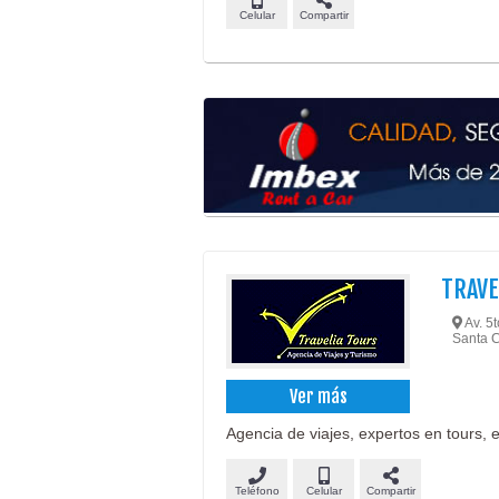
Celular
Compartir
TRAVE
Av. 5t
Santa C
Ver más
Agencia de viajes, expertos en tours, 
Teléfono
Celular
Compartir