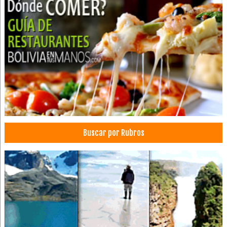
Toner para impresoras
Tintas para Impresoras
Hoteles
Hotelería
Hotels
Medallas
Plaquetas
Trofeos y Plaquetas
Trofeos
Buscar por Rubros
Abogados
Estudios juridicos
Abogado Criminalistico
Consultor Grafotécnico
Servicio Técnico
Equipos Audiovisuales
Televisores