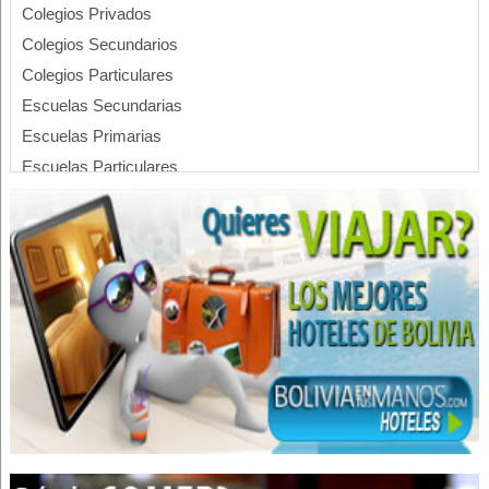
Colegios Privados
Colegios Secundarios
Colegios Particulares
Escuelas Secundarias
Escuelas Primarias
Escuelas Particulares
Escuelas Privadas
Unidades Educativas
Chicharronería
Restaurantes
Computadoras
Insumos de Computación
Insumos de Informática
Mantenimiento de Impresoras
Mantenimiento de fotocopiadoras
Venta de Toner