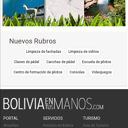
TV, Radio Reparación
Electrodomésticos
Rent a Car
Alquiler de Autos, Carros, Coches
Automotores Alquiler
Nuevos Rubros
Alquiler de vehículos
Supermercados
Limpieza de fachadas
Limpieza de vidrios
Alimentos
Clases de pádel
Canchas de pádel
Escuela de pilotos
Productos Varios
Centro de formación de pilotos
Consolas
Videojuegos
Leche y Derivados
Aceite Comestible
Productos de Limpieza
Artículos de Limpieza
PORTAL
SERVICIOS
TURISMO
Amarillas
Feriados en Bolivia
Guía de Turismo