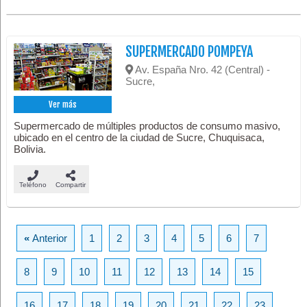
SUPERMERCADO POMPEYA
Av. España Nro. 42 (Central) -
Sucre,
Ver más
Supermercado de múltiples productos de consumo masivo,
ubicado en el centro de la ciudad de Sucre, Chuquisaca,
Bolivia.
Teléfono
Compartir
«
Anterior
1
2
3
4
5
6
7
8
9
10
11
12
13
14
15
16
17
18
19
20
21
22
23