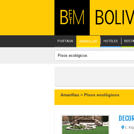
PORTADA
HOTELES
REST
AMARILLAS
Amarillas »
Pisos ecológicos
DECO
c. Ing