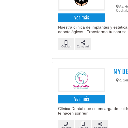
Av. He
Cochab
Ver más
Nuestra clínica de implantes y estética
odontológicos. ¡Transforma tu sonrisa
Celular
Compartir
MY DE
c. Sem
Ver más
Clínica Dental que se encarga de cuida
te hacen sonreír.
Teléfono
Celular
Compartir