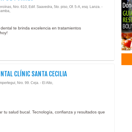
Prót
roínas, Nro. 610, Edif. Saavedra, 5to. piso, Of. 5-A, esq. Lanza. -
amba,
Blan
Peri
End
 dental te brinda excelencia en tratamientos
 hoy!
Boto
NTAL CLÍNIC SANTA CECILIA
pertegui, Nro. 99. Ceja. - El Alto,
r tu salud bucal. Tecnología, confianza y resultados que