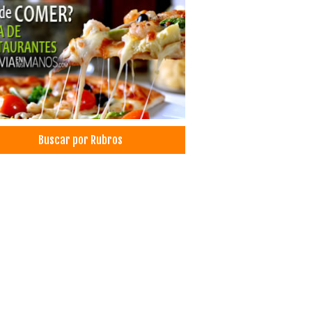
esis Dentales
queamiento Dental
odoncia
odoncia
x
Buscar por Rubros