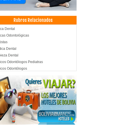
Rubros Relacionados
ica Dental
icas Odontológicas
istas
tica Dental
ieza Dental
cos Odontólogos Pediatras
icos Odontólogos
tología Integral
tología Estética
topediatría
ultorio Dental
jano dental
antología Dental
antes dentales
doncia
tología