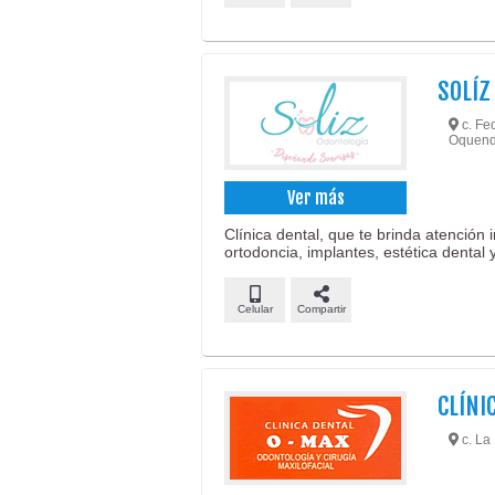
SOLÍZ
c. Fed
Oquend
Ver más
Clínica dental, que te brinda atención 
ortodoncia, implantes, estética dental 
Celular
Compartir
CLÍNI
c. La 