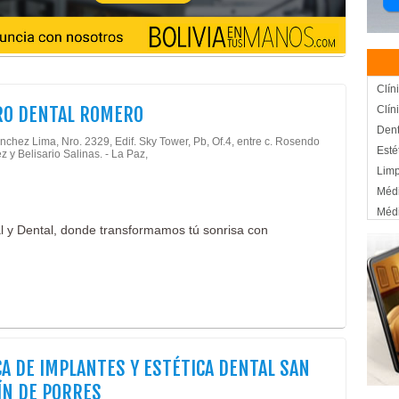
Clín
RO DENTAL ROMERO
Clín
Dent
nchez Lima, Nro. 2329, Edif. Sky Tower, Pb, Of.4, entre c. Rosendo
Esté
z y Belisario Salinas. - La Paz,
Limp
Médi
Méd
l y Dental, donde transformamos tú sonrisa con
Odon
Odon
Odon
Cons
Ciru
Impl
Impl
CA DE IMPLANTES Y ESTÉTICA DENTAL SAN
Orto
N DE PORRES
Odon