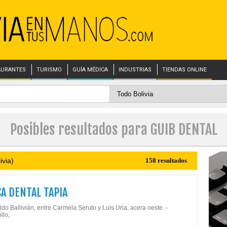
AURANTES
TURISMO
GUÍA MÉDICA
INDUSTRIAS
TIENDAS ONLINE
Posibles resultados para GUIB DENTAL
ivia)
158 resultados
CA DENTAL TAPIA
do Ballivián, entre Carmela Seruto y Luis Uria, acera oeste. -
llo,