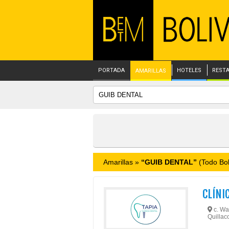
PORTADA
HOTELES
REST
AMARILLAS
Amarillas »
“GUIB DENTAL”
(Todo Bol
CLÍNI
c. Wal
Quillaco