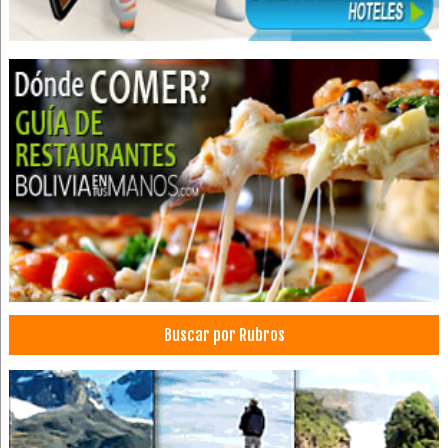
Hotelería
Hoteles Resort
Eventos
Convenciones
Centro de Convenciones
Piscinas
Balnearios
SPA
Turismo
Biocentro
Mariposario
Parques
Buscar por Rubros
Parque Ecológico
Centro Turístico
Cumpleaños
Eventos Corporativos