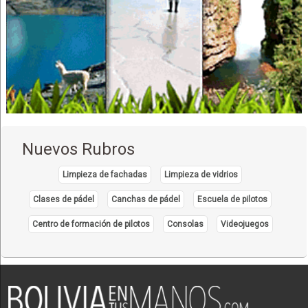
Eventos Sociales
Hoteles Boutique
Turismo de Aventura
Alojamientos
Complejos Deportivos
Complejos Turísticos
Saunas
Piletas
Nuevos Rubros
Limpieza de fachadas
Limpieza de vidrios
Clases de pádel
Canchas de pádel
Escuela de pilotos
Centro de formación de pilotos
Consolas
Videojuegos