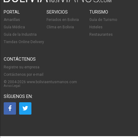
PORTAL
SERVICIOS
TURISMO
Amarillas
Feriados en Bolivia
Guía de Turismo
Guía Médica
Clima en Bolivia
Hoteles
Guía de la Industria
Restaurantes
Tiendas Online Delivery
CONTÁCTENOS
Registre su empresa
Contáctenos por e-mail
© 2004-2026 www.boliviaentusmanos.com
Aviso Legal
SÍGUENOS EN: