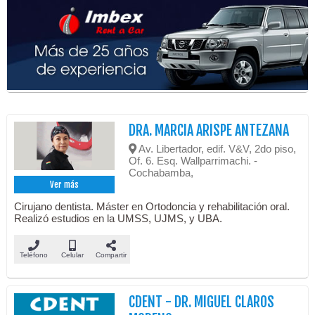
DRA. MARCIA ARISPE ANTEZANA
Av. Libertador, edif. V&V, 2do piso,
Of. 6. Esq. Wallparrimachi. -
Cochabamba,
Ver más
Cirujano dentista. Máster en Ortodoncia y rehabilitación oral.
Realizó estudios en la UMSS, UJMS, y UBA.
Teléfono
Celular
Compartir
CDENT - DR. MIGUEL CLAROS