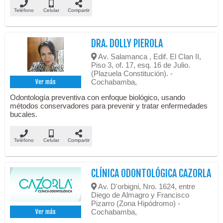
Teléfono
Celular
Compartir
DRA. DOLLY PIEROLA
Av. Salamanca , Edif. El Clan II,
Piso 3, of. 17, esq. 16 de Julio.
(Plazuela Constitución). -
Cochabamba,
Ver más
Odontología preventiva con enfoque biológico, usando
métodos conservadores para prevenir y tratar enfermedades
bucales.
Teléfono
Celular
Compartir
CLÍNICA ODONTOLÓGICA CAZORLA
Av. D'orbigni, Nro. 1624, entre
Diego de Almagro y Francisco
Pizarro (Zona Hipódromo) -
Cochabamba,
Ver más