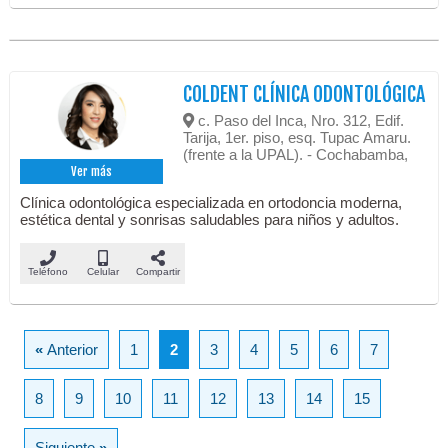
COLDENT CLÍNICA ODONTOLÓGICA
c. Paso del Inca, Nro. 312, Edif.
Tarija, 1er. piso, esq. Tupac Amaru.
(frente a la UPAL). - Cochabamba,
Ver más
Clínica odontológica especializada en ortodoncia moderna,
estética dental y sonrisas saludables para niños y adultos.
Teléfono
Celular
Compartir
«
Anterior
1
2
3
4
5
6
7
8
9
10
11
12
13
14
15
Siguiente
»