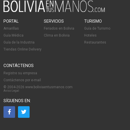
PORTAL
SERVICIOS
TURISMO
Amarillas
Feriados en Bolivia
Guía de Turismo
Guía Médica
Clima en Bolivia
Hoteles
Guía de la Industria
Restaurantes
Tiendas Online Delivery
CONTÁCTENOS
Registre su empresa
Contáctenos por e-mail
© 2004-2026 www.boliviaentusmanos.com
Aviso Legal
SÍGUENOS EN: