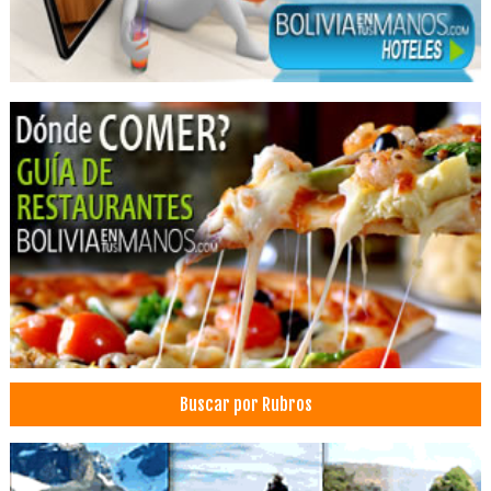
Cirujano dental
Blanqueamiento Dental
Clínica Dental
Clínicas Odontológicas
Limpieza Dental
Médicos Odontólogos Radiólogos
Consultorio Dental
Médicos Odontólogos Pediatras
Prótesis Dentales
Buscar por Rubros