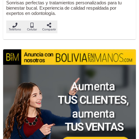
Sonrisas perfectas y tratamientos personalizados para tu
bienestar bucal. Experiencia de calidad respaldada por
expertos en odontología.
Teléfono
Celular
Compartir