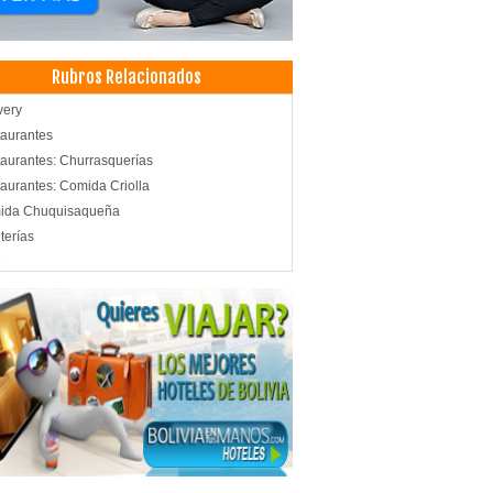
Rubros Relacionados
very
aurantes
aurantes: Churrasquerías
aurantes: Comida Criolla
ida Chuquisaqueña
terías
é
és
ados
erzo Familiar
es a la Parrilla
ida Nacional
os típicos
ro médico especializado en diagnóstico
grafía
rafías