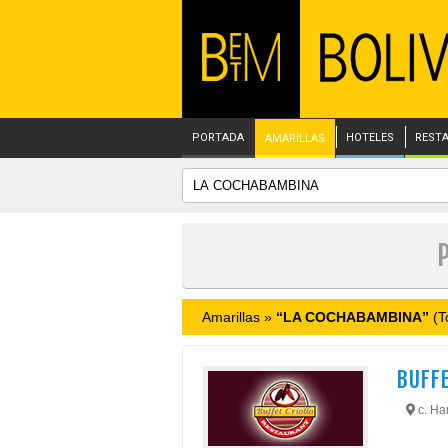
PORTADA
HOTELES
REST
AMARILLAS
Amarillas »
“LA COCHABAMBINA”
(T
BUFFE
c. Han