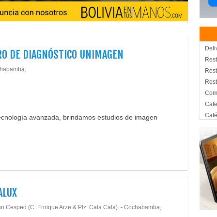
Deli
O DE DIAGNÓSTICO UNIMAGEN
Rest
chabamba,
Rest
Rest
Com
Cafe
Caf
ecnología avanzada, brindamos estudios de imagen
Caf
Hel
Almu
Carn
Com
Plat
ALUX
Cent
Tomo
n Cesped (C. Enrique Arze & Plz. Cala Cala). - Cochabamba,
Ecog