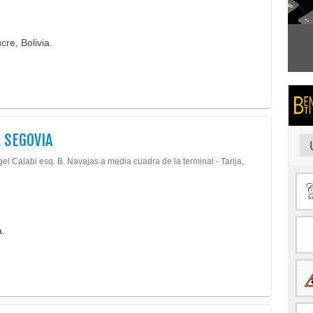
re, Bolivia.
 SEGOVIA
el Calabi esq. B. Navajas a media cuadra de la terminal - Tarija,
a.