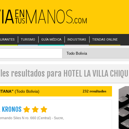
AURANTES
TURISMO
GUÍA MÉDICA
INDUSTRIAS
TIENDAS ONLINE
les resultados para HOTEL LA VILLA CHIQ
ITANA”
(Todo Bolivia)
232 resultados
L KRONOS
rnando Siles N ro. 660 (Central) - Sucre,