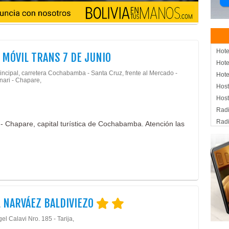
Hote
 MÓVIL TRANS 7 DE JUNIO
Hote
rincipal, carretera Cochabamba - Santa Cruz, frente al Mercado -
Hote
unari - Chapare,
Host
Host
Radi
Radi
i - Chapare, capital turística de Cochabamba. Atención las
Taxi
Agua
Hote
Rest
Hos
 NARVÁEZ BALDIVIEZO
el Calavi Nro. 185 - Tarija,