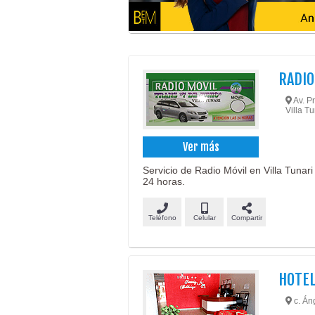
RADIO
Av. P
Villa T
Ver más
Servicio de Radio Móvil en Villa Tunar
24 horas.
Teléfono
Celular
Compartir
HOTEL
c. Áng