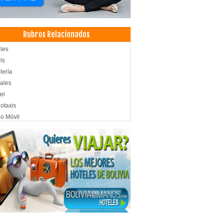
Rubros Relacionados
les
ls
lería
ales
el
otaxis
o Móvil
s termales
les Resort
aurantes
pedajes