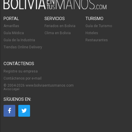
PORTAL
SERVICIOS
TURISMO
Amarillas
Feriados en Bolivia
Guía de Turismo
Guía Médica
Clima en Bolivia
Hoteles
Guía de la Industria
Restaurantes
Tiendas Online Delivery
CONTÁCTENOS
Registre su empresa
Contáctenos por e-mail
© 2004-2026 www.boliviaentusmanos.com
Aviso Legal
SÍGUENOS EN: