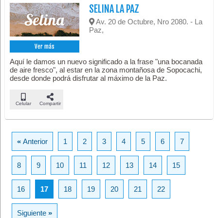
SELINA LA PAZ
Av. 20 de Octubre, Nro 2080. - La
Paz,
Ver más
Aquí le damos un nuevo significado a la frase "una bocanada
de aire fresco", al estar en la zona montañosa de Sopocachi,
desde donde podrá disfrutar al máximo de la Paz.
Celular
Compartir
«
Anterior
1
2
3
4
5
6
7
8
9
10
11
12
13
14
15
16
17
18
19
20
21
22
Siguiente
»