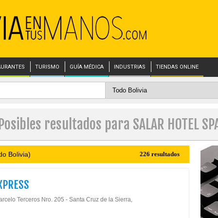
AURANTES
TURISMO
GUÍA MÉDICA
INDUSTRIAS
TIENDAS ONLINE
Posibles resultados para SALAR HOTEL SP
o Bolivia)
226 resultados
XPRESS
rcelo Terceros Nro. 205 - Santa Cruz de la Sierra,