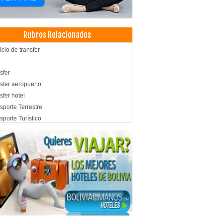
Rubros Relacionados
icio de transfer
sfer
sfer aeropuerto
sfer hotel
sporte Terrestre
sporte Turístico
rasquerías
aurantes: Churrasquerías
aurantes
uetes y Recepciones
tronomía
aurantes: Vegetarianos
ntos
very
icios de Gastronomía