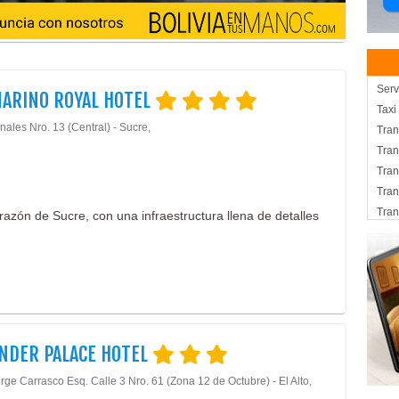
Serv
ARINO ROYAL HOTEL
Taxi
nales Nro. 13 (Central) - Sucre,
Tran
Tran
Tran
Tran
Tran
razón de Sucre, con una infraestructura llena de detalles
Chur
Rest
Rest
Banq
Gas
Rest
NDER PALACE HOTEL
Eve
Deli
rge Carrasco Esq. Calle 3 Nro. 61 (Zona 12 de Octubre) - El Alto,
Serv