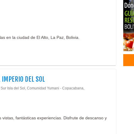
Hote
Hote
Hote
Cent
Hote
as en la ciudad de El Alto, La Paz, Bolivia.
SPA
Salo
Hos
Hote
 IMPERIO DEL SOL
 Sur Isla del Sol, Comunidad Yumani - Copacabana,
 vistas, fantásticas experiencias. Disfrute de descanso y