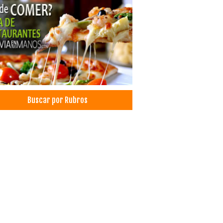
les
ls
les Lago Titicaca
ro de Convenciones
les Resort
nes de Eventos
pedajes
Buscar por Rubros
lería