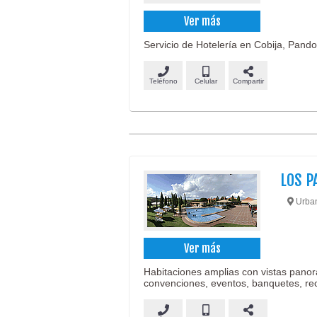
Ver más
Servicio de Hotelería en Cobija, Pando
Teléfono
Celular
Compartir
LOS P
Urban
Ver más
Habitaciones amplias con vistas panorá
convenciones, eventos, banquetes, re