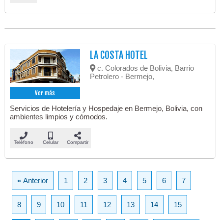
LA COSTA HOTEL
c. Colorados de Bolivia, Barrio
Petrolero - Bermejo,
Ver más
Servicios de Hotelería y Hospedaje en Bermejo, Bolivia, con
ambientes limpios y cómodos.
Teléfono
Celular
Compartir
«
Anterior
1
2
3
4
5
6
7
8
9
10
11
12
13
14
15