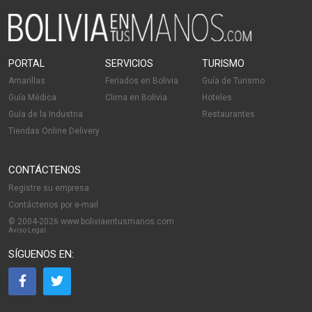
PORTAL
SERVICIOS
TURISMO
Amarillas
Feriados en Bolivia
Guía de Turismo
Guía Médica
Clima en Bolivia
Hoteles
Guía de la Industria
Restaurantes
Tiendas Online Delivery
CONTÁCTENOS
Registre su empresa
Contáctenos por e-mail
© 2004-2026 www.boliviaentusmanos.com
Aviso Legal
SÍGUENOS EN: