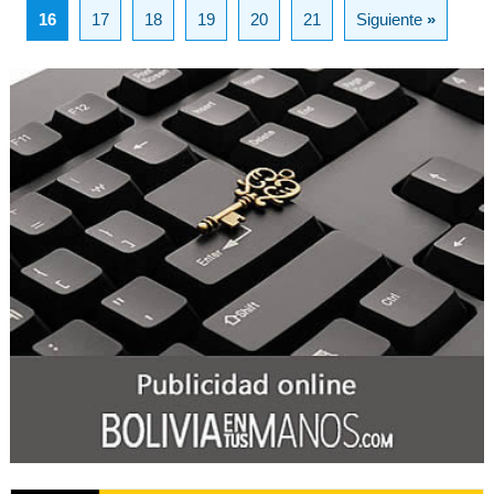
16
17
18
19
20
21
Siguiente
»