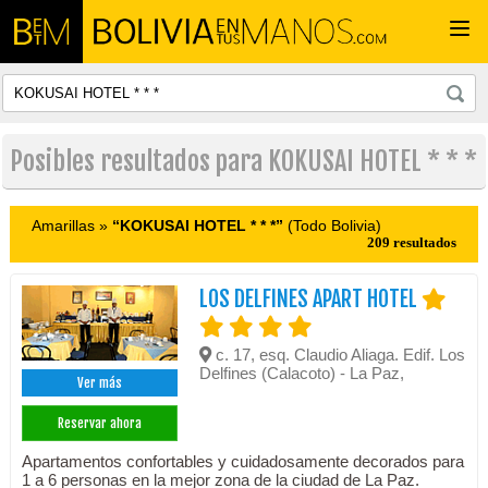
Togg
navi
Posibles resultados para KOKUSAI HOTEL * * *
Amarillas »
“KOKUSAI HOTEL * * *”
(Todo Bolivia)
209 resultados
LOS DELFINES APART HOTEL
c. 17, esq. Claudio Aliaga. Edif. Los
Delfines (Calacoto) - La Paz,
Ver más
Reservar ahora
Apartamentos confortables y cuidadosamente decorados para
1 a 6 personas en la mejor zona de la ciudad de La Paz.