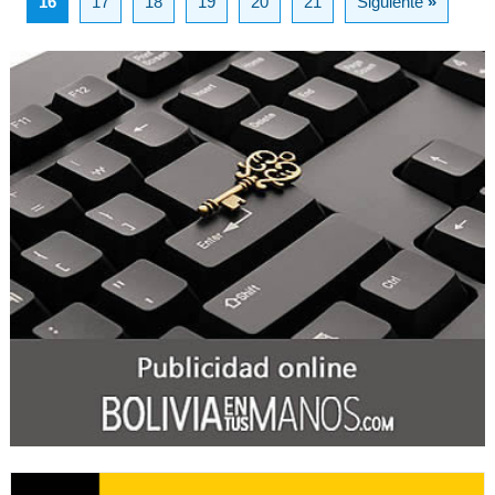
16
17
18
19
20
21
Siguiente
»