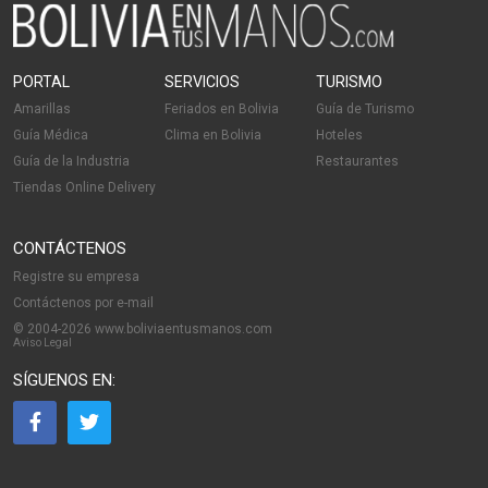
PORTAL
SERVICIOS
TURISMO
Amarillas
Feriados en Bolivia
Guía de Turismo
Guía Médica
Clima en Bolivia
Hoteles
Guía de la Industria
Restaurantes
Tiendas Online Delivery
CONTÁCTENOS
Registre su empresa
Contáctenos por e-mail
© 2004-2026 www.boliviaentusmanos.com
Aviso Legal
SÍGUENOS EN: