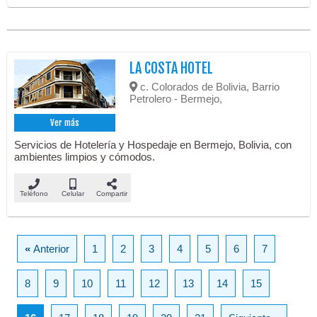
LA COSTA HOTEL
c. Colorados de Bolivia, Barrio
Petrolero - Bermejo,
Ver más
Servicios de Hotelería y Hospedaje en Bermejo, Bolivia, con
ambientes limpios y cómodos.
Teléfono
Celular
Compartir
«
Anterior
1
2
3
4
5
6
7
8
9
10
11
12
13
14
15