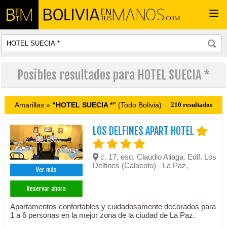
Togg
navi
Posibles resultados para HOTEL SUECIA *
Amarillas »
“HOTEL SUECIA *”
(Todo Bolivia)
210 resultados
LOS DELFINES APART HOTEL
c. 17, esq. Claudio Aliaga. Edif. Los
Delfines (Calacoto) - La Paz,
Ver más
Reservar ahora
Apartamentos confortables y cuidadosamente decorados para
1 a 6 personas en la mejor zona de la ciudad de La Paz.