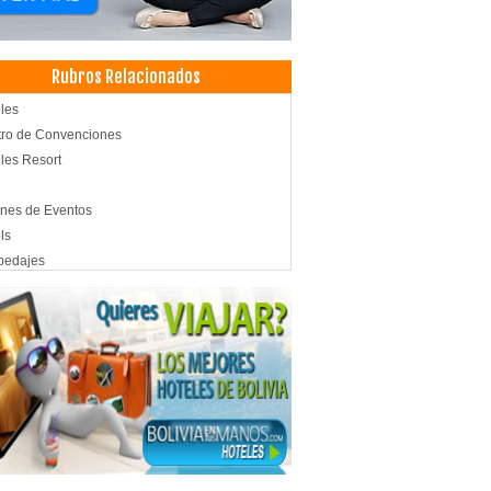
Rubros Relacionados
les
ro de Convenciones
les Resort
nes de Eventos
ls
pedajes
lería
uetes y Recepciones
cos Otorrinolaringólogos
t Hoteles
ntos
venciones
a de Comidas
aurantes: Comida Criolla
aurantes: Comida Internacional