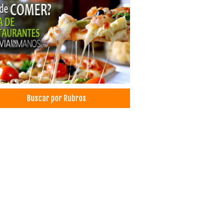
aurantes: Comida Rápida
aurantes: Pizzerías
ida Rápida
burguesas
aurantes: Comida Brasileña
ales
el
Buscar por Rubros