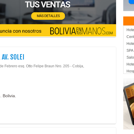
Hote
Cent
Hote
SPA
 AV. SOLEI
Salo
Hote
de Febrero esq. Otto Felipe Braun Nro. 205 - Cobija,
Hos
Hote
Banq
Médi
 Bolivia.
Apar
Eve
Con
Plaz
Rest
Rest