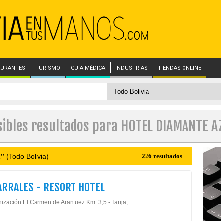
AURANTES
TURISMO
GUÍA MÉDICA
INDUSTRIAS
TIENDAS ONLINE
sibles resultados para HOTEL DIAMANTE A
L”
(Todo Bolivia)
226 resultados
ARRALES - RESORT HOTEL
ización El Carmen de Aranjuez Km. 3,5 - Tarija,