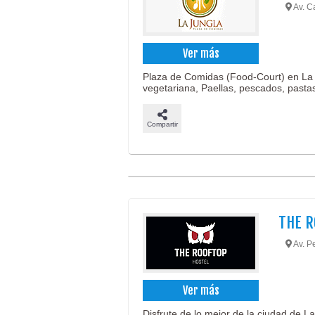
Av. C
Ver más
Plaza de Comidas (Food-Court) en La 
vegetariana, Paellas, pescados, pastas
Compartir
THE R
Av. Pe
Ver más
Disfrute de lo mejor de la ciudad de La 