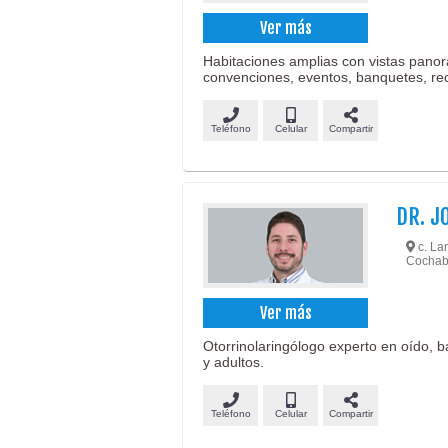
Ver más
Habitaciones amplias con vistas panorá
convenciones, eventos, banquetes, re
Teléfono
Celular
Compartir
DR. J
c. Lan
Cochab
Ver más
Otorrinolaringólogo experto en oído, b
y adultos.
Teléfono
Celular
Compartir