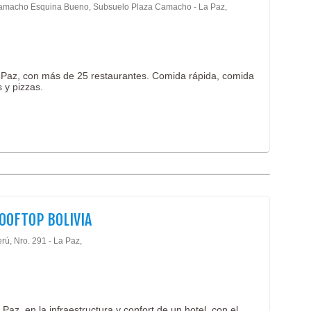
amacho Esquina Bueno, Subsuelo Plaza Camacho - La Paz,
Paz, con más de 25 restaurantes. Comida rápida, comida
 y pizzas.
OOFTOP BOLIVIA
rú, Nro. 291 - La Paz,
Paz, en la infraestructura y confort de un hotel, con el