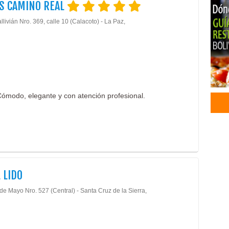
S CAMINO REAL
Rest
llivián Nro. 369, calle 10 (Calacoto) - La Paz,
Rest
Com
Ham
Rest
Host
Host
 Cómodo, elegante y con atención profesional.
 LIDO
de Mayo Nro. 527 (Central) - Santa Cruz de la Sierra,