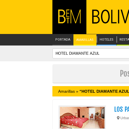
PORTADA
HOTELES
REST
AMARILLAS
Po
Amarillas »
“HOTEL DIAMANTE AZU
LOS P
Urban