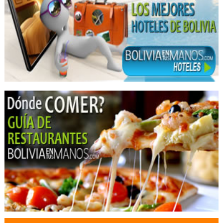
Médicos Otorrinolaringólogos
Apart Hoteles
Eventos
Convenciones
Plaza de Comidas
Restaurantes: Comida Criolla
Restaurantes: Comida Internacional
Restaurantes: Comida Rápida
Restaurantes: Pizzerías
Comida Rápida
Hamburguesas
Restaurantes: Comida Brasileña
Hostales
Hostel