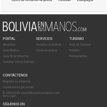
Centro de formación de pilotos
Consolas
Videojuegos
PORTAL
SERVICIOS
TURISMO
Amarillas
Feriados en Bolivia
Guía de Turismo
Guía Médica
Clima en Bolivia
Hoteles
Guía de la Industria
Restaurantes
Tiendas Online Delivery
CONTÁCTENOS
Registre su empresa
Contáctenos por e-mail
© 2004-2026 www.boliviaentusmanos.com
Aviso Legal
SÍGUENOS EN: