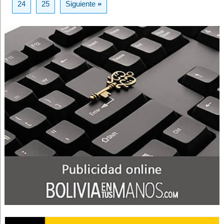
24
25
Siguiente
»