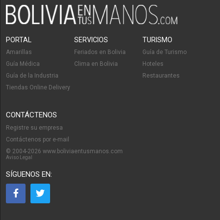
PORTAL
SERVICIOS
TURISMO
Amarillas
Feriados en Bolivia
Guía de Turismo
Guía Médica
Clima en Bolivia
Hoteles
Guía de la Industria
Restaurantes
Tiendas Online Delivery
CONTÁCTENOS
Registre su empresa
Contáctenos por e-mail
© 2004-2026 www.boliviaentusmanos.com
Aviso Legal
SÍGUENOS EN: