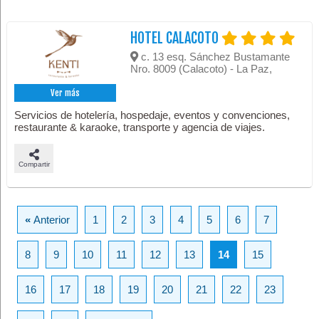
HOTEL CALACOTO
c. 13 esq. Sánchez Bustamante
Nro. 8009 (Calacoto) - La Paz,
Ver más
Servicios de hotelería, hospedaje, eventos y convenciones,
restaurante & karaoke, transporte y agencia de viajes.
Compartir
«
Anterior
1
2
3
4
5
6
7
8
9
10
11
12
13
14
15
16
17
18
19
20
21
22
23