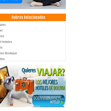
Rubros Relacionados
ales
el
les
t Hoteles
ls
les Boutique
ntos
venciones
ro de Convenciones
amientos
lería
tentes