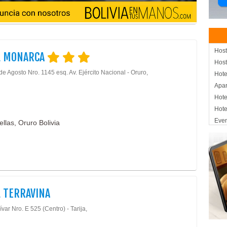
Host
L MONARCA
Host
de Agosto Nro. 1145 esq. Av. Ejército Nacional - Oruro,
Hote
Apar
Hote
Hote
Eve
llas, Oruro Bolivia
Con
Cent
Aloj
Hote
Asis
 TERRAVINA
ívar Nro. E 525 (Centro) - Tarija,