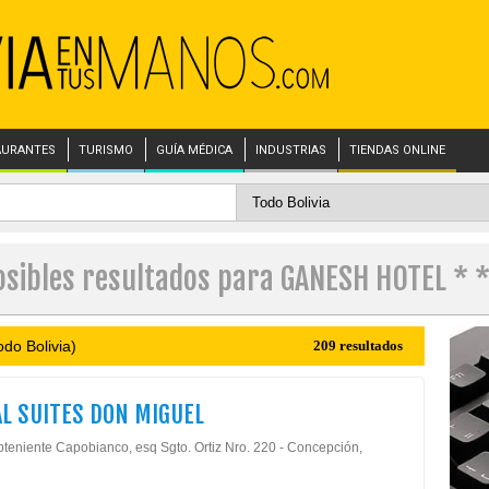
AURANTES
TURISMO
GUÍA MÉDICA
INDUSTRIAS
TIENDAS ONLINE
osibles resultados para GANESH HOTEL * *
do Bolivia)
209 resultados
L SUITES DON MIGUEL
bteniente Capobianco, esq Sgto. Ortiz Nro. 220 - Concepción,