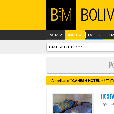
PORTADA
HOTELES
REST
AMARILLAS
P
Amarillas »
“GANESH HOTEL * * *”
(To
HOSTA
c. Su