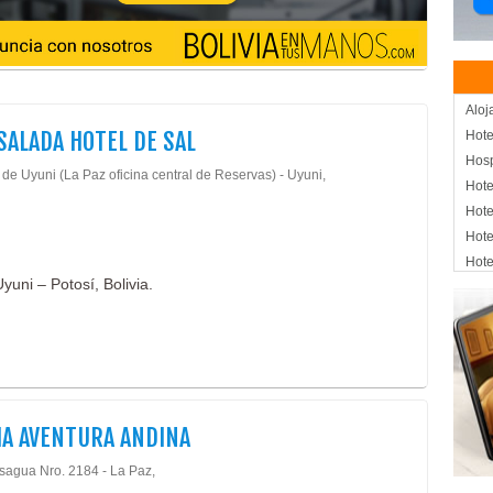
Aloj
SALADA HOTEL DE SAL
Hote
Hos
de Uyuni (La Paz oficina central de Reservas) - Uyuni,
Hote
Hote
Hote
Hote
yuni – Potosí, Bolivia.
Agen
Turi
Viaj
Turi
Turi
Tur
IA AVENTURA ANDINA
Oper
Oper
isagua Nro. 2184 - La Paz,
Apar