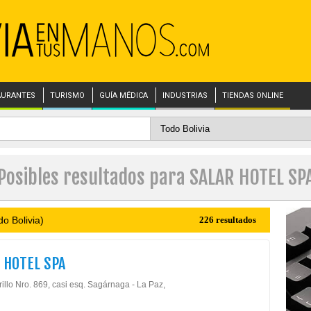
AURANTES
TURISMO
GUÍA MÉDICA
INDUSTRIAS
TIENDAS ONLINE
Posibles resultados para SALAR HOTEL SP
o Bolivia)
226 resultados
 HOTEL SPA
illo Nro. 869, casi esq. Sagárnaga - La Paz,