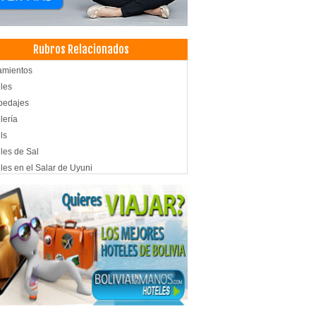
Rubros Relacionados
amientos
les
pedajes
lería
ls
les de Sal
les en el Salar de Uyuni
cias de Viajes y Turismo
smo: Agencias de Viaje
es, Agencias de
smo de Aventura
smo Ecológico
ismo
adores Turisticos
adora de Turismo
t Hoteles