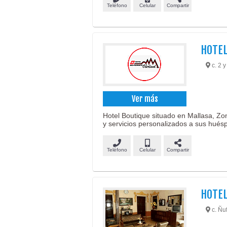
Teléfono
Celular
Compartir
HOTE
c. 2 y
Ver más
Hotel Boutique situado en Mallasa, Zon
y servicios personalizados a sus hués
Teléfono
Celular
Compartir
HOTEL
c. Ñu