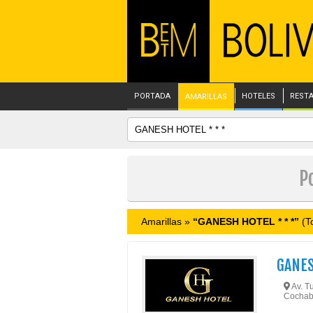
PORTADA
HOTELES
REST
AMARILLAS
P
Amarillas »
“GANESH HOTEL * * *”
(To
GANE
Av. T
Cochab