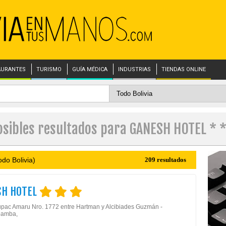
AURANTES
TURISMO
GUÍA MÉDICA
INDUSTRIAS
TIENDAS ONLINE
osibles resultados para GANESH HOTEL * *
do Bolivia)
209 resultados
SH HOTEL
upac Amaru Nro. 1772 entre Hartman y Alcibiades Guzmán -
amba,