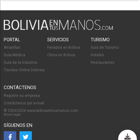
PORTAL
SERVICIOS
TURISMO
Amarillas
Feriados en Bolivia
Guía de Turismo
Guía Médica
Clima en Bolivia
Hoteles
Guía de la Industria
Restaurantes
Tiendas Online Delivery
CONTÁCTENOS
Registre su empresa
Contáctenos por e-mail
© 2004-2026 www.boliviaentusmanos.com
Aviso Legal
SÍGUENOS EN: