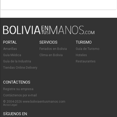
PORTAL
SERVICIOS
TURISMO
Amarillas
Feriados en Bolivia
Guía de Turismo
Guía Médica
Clima en Bolivia
Hoteles
Guía de la Industria
Restaurantes
Tiendas Online Delivery
CONTÁCTENOS
Registre su empresa
Contáctenos por e-mail
© 2004-2026 www.boliviaentusmanos.com
Aviso Legal
SÍGUENOS EN: