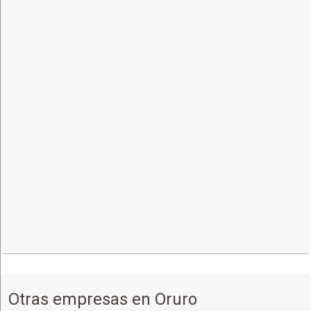
YACUIBA,
Terminal de Buses Avenida San Martin
(591) 67371831
Más detalles
BERMEJO,
Terminal Interdepartamental de Buses
(591) 67371832
Más detalles
LA PAZ,
Terminal de Buses, Av. Uruguay (final) esq. Av. Perú
(591) 67371834
Más detalles
Otras empresas en Oruro