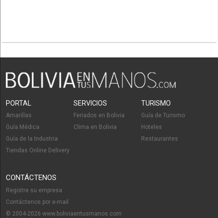
PORTAL
SERVICIOS
TURISMO
Amarillas
Feriados en Bolivia
Guía de Turismo
Guía Médica
Clima en Bolivia
Hoteles
Guía de la Industria
Restaurantes
Tiendas Online Delivery
CONTÁCTENOS
Registre su empresa
Contáctenos por e-mail
© 2004-2026 www.boliviaentusmanos.com