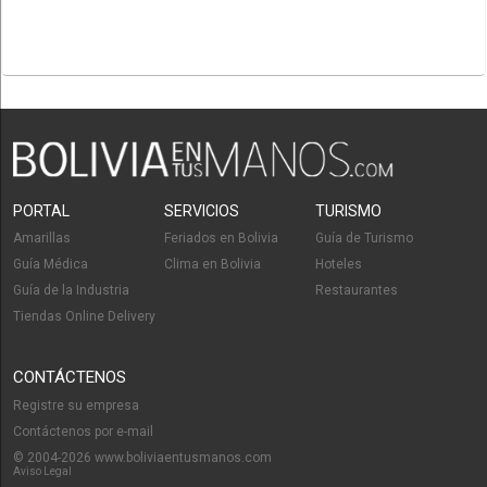
PORTAL
SERVICIOS
TURISMO
Amarillas
Feriados en Bolivia
Guía de Turismo
Guía Médica
Clima en Bolivia
Hoteles
Guía de la Industria
Restaurantes
Tiendas Online Delivery
CONTÁCTENOS
Registre su empresa
Contáctenos por e-mail
© 2004-2026 www.boliviaentusmanos.com
Aviso Legal