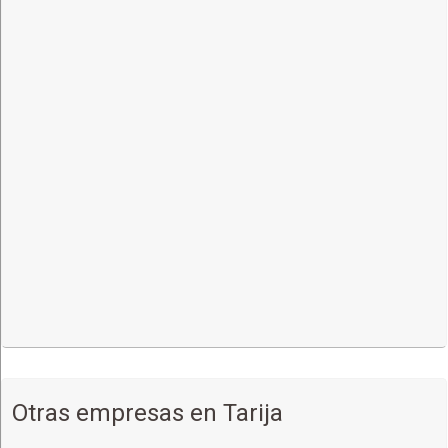
YACUIBA,
Terminal de Buses Avenida San Martin
(591) 67371831
Más detalles
BERMEJO,
Terminal Interdepartamental de Buses
(591) 67371832
Más detalles
LA PAZ,
Terminal de Buses, Av. Uruguay (final) esq. Av. Perú
(591) 67371834
Más detalles
Otras empresas en Tarija