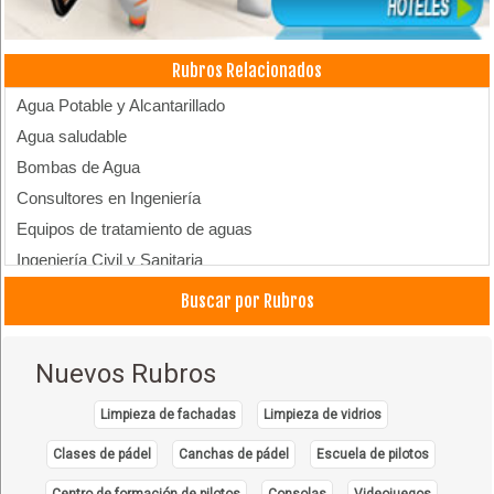
Rubros Relacionados
Agua Potable y Alcantarillado
Agua saludable
Bombas de Agua
Consultores en Ingeniería
Equipos de tratamiento de aguas
Ingeniería Civil y Sanitaria
Medioambiente y Energía
Buscar por Rubros
Medio Ambiente
Plantas de tratamiento de agua
Nuevos Rubros
Perforación de Pozos para Agua
Perforación de Pozos
Limpieza de fachadas
Limpieza de vidrios
Pozos para drenaje
Clases de pádel
Canchas de pádel
Escuela de pilotos
Pozos catódicos
Centro de formación de pilotos
Consolas
Videojuegos