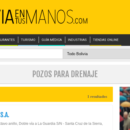
AURANTES
TURISMO
GUÍA MÉDICA
INDUSTRIAS
TIENDAS ONLINE
POZOS PARA DRENAJE
1 resultados
S.A.
tavo anillo, Doble vía a La Guardia S/N - Santa Cruz de la Sierra,