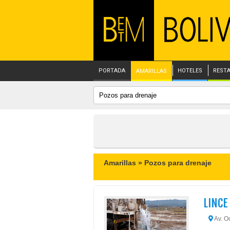
PORTADA
HOTELES
REST
AMARILLAS
Amarillas »
Pozos para drenaje
LINCE 
Av. Oc