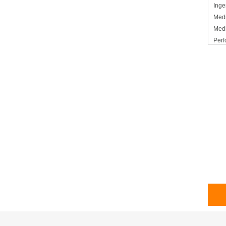
Inge
Medi
Med
Perf
Perf