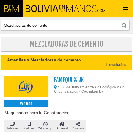
Togg
navi
MEZCLADORAS DE CEMENTO
Amarillas »
Mezcladoras de cemento
1 resultados
FAMEQUI & JK
c. 16 de Julio s/n entre Av. Ecológica y Av.
Circunvalación - Cochabamba,
Ver más
Maquinarias para la Construcción
Teléfono
Celular
Whatsapp
Sucursal
Compartir