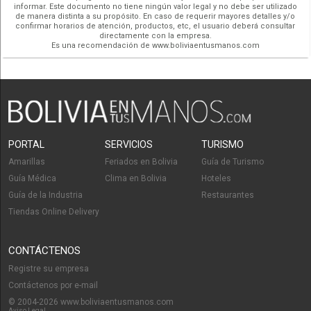
informar. Este documento no tiene ningún valor legal y no debe ser utilizado
de manera distinta a su propósito. En caso de requerir mayores detalles y/o
confirmar horarios de atención, productos, etc, el usuario deberá consultar
directamente con la empresa.
Es una recomendación de www.boliviaentusmanos.com
PORTAL
SERVICIOS
TURISMO
Amarillas
Feriados en Bolivia
Guía de Turismo
Guía Médica
Clima en Bolivia
Hoteles
Guía de la Industria
Restaurantes
Tiendas Online Delivery
CONTÁCTENOS
Registre su empresa
Contáctenos por e-mail
© 2004-2026 www.boliviaentusmanos.com
Aviso Legal