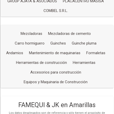
GROUP AJATA & ASOCIADOS
PLACACENTRO MASISA
Fabricado con plancha 1/4 - 2mm.
Mezcladoras
de 140.
Capacidad 1/4 bolsa de cemento.
COMBEL S.R.L.
COCHABAMBA,
Av. Blanco Galindo Nro. 832 Av. Ferrocarril y calle
Sinsinati
Fabricado con plancha de 2mm. Tolva reforzada.
(591) 73611796
Más detalles
Mezcladoras
Mezcladoras de cemento
COCHABAMBA,
Av. Panamericana Nro. 460 zona Tamborada, frente
Carro hormiguero
Guinches
Guinche pluma
a Epi Sur
(591) 71420861
Andamios
Mantenimiento de maquinarias
Formaletas
Más detalles
Herramientas de construcción
Herramientas
Accesorios para construcción
Equipos y Maquinaria de Construcción
FAMEQUI & JK en Amarillas
Los datos desplegados son de referencia y sólo tienen el propósito de