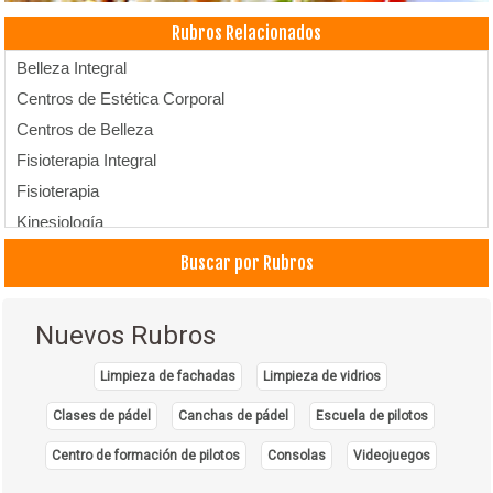
Rubros Relacionados
Belleza Integral
Centros de Estética Corporal
Centros de Belleza
Fisioterapia Integral
Fisioterapia
Kinesiología
Masajes Terapéuticos
Buscar por Rubros
Ozonoterapia
Radiofrecuencia
Nuevos Rubros
Terapias Alternativas
Limpieza de fachadas
Limpieza de vidrios
Clases de pádel
Canchas de pádel
Escuela de pilotos
Centro de formación de pilotos
Consolas
Videojuegos