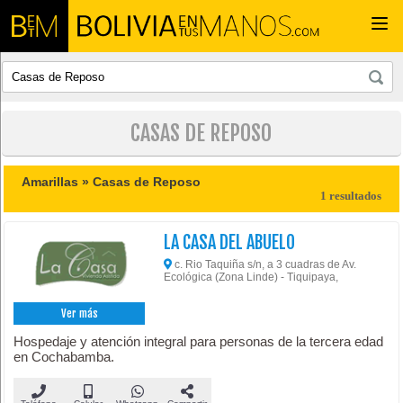
Togg
navi
CASAS DE REPOSO
Amarillas »
Casas de Reposo
1 resultados
LA CASA DEL ABUELO
c. Rio Taquiña s/n, a 3 cuadras de Av.
Ecológica (Zona Linde) - Tiquipaya,
Ver más
Hospedaje y atención integral para personas de la tercera edad
en Cochabamba.