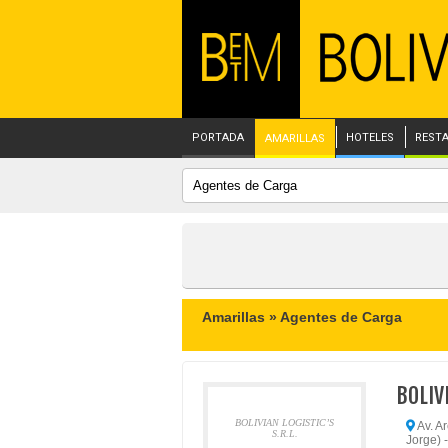
PORTADA
HOTELES
REST
AMARILLAS
Amarillas »
Agentes de Carga
BOLIVI
BOLIVIAN LOGISTIC’S
Av. A
S.R.L.
Jorge) 