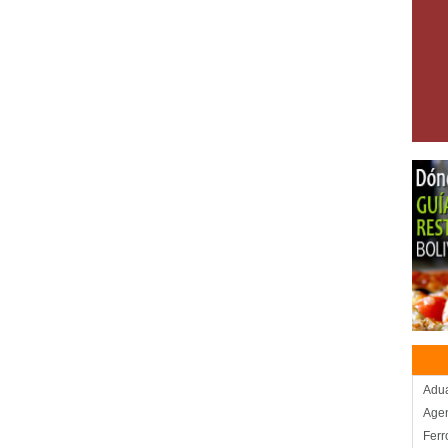
Adu
Agen
Ferr