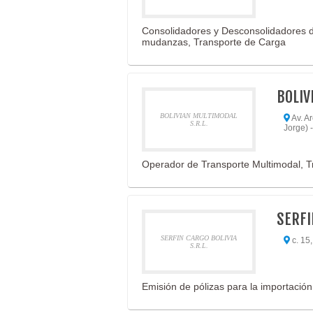
Consolidadores y Desconsolidadores d
mudanzas, Transporte de Carga
BOLIV
BOLIVIAN MULTIMODAL
Av. A
S.R.L.
Jorge) 
Operador de Transporte Multimodal, Tr
SERFI
SERFIN CARGO BOLIVIA
c. 15,
S.R.L.
Emisión de pólizas para la importació