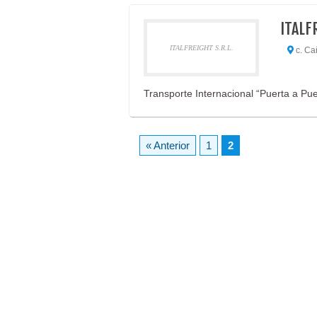
ITALF
ITALFREIGHT S.R.L.
c. Cañ
Transporte Internacional “Puerta a Puer
« Anterior
1
2