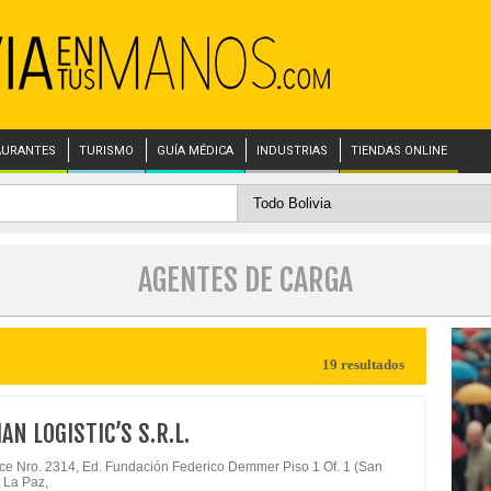
AURANTES
TURISMO
GUÍA MÉDICA
INDUSTRIAS
TIENDAS ONLINE
AGENTES DE CARGA
19 resultados
AN LOGISTIC’S S.R.L.
rce Nro. 2314, Ed. Fundación Federico Demmer Piso 1 Of. 1 (San
- La Paz,